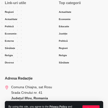
Link-uri utile
Top categorii
Regiuni
Actualitate
Actualitate
Economie
Politică
Educatie
Economie
Justiție
Externe
Politică
Sănătate
Regiuni
Religie
Religie
Diverse
Sănătate
Adresa Redacție
Comuna Chiajna, sat Rosu
Srada Crinului nr. 41
Județul Ilfov, Romania
By using this site, you agree to the
Privacy Policy
and