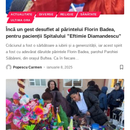
ACTUALITATE
DIVERSE
RELIGIE
SĂNĂTATE
ULTIMA ORA
Încă un gest desuflet al părintelui Florin Badea,
pentru pacienții Spitalului ”Eftimie Diamandescu”
Crăciunul a fost o sărbătoare a iubirii și a generozității, iar acest spirit
a fost cu adevărat dăruitde părintele Florin Badea, parohul Parohiei
Săbăreni, din orașul Buftea. Ca în fiecare
…
Popescu Carmen
ianuarie 8, 2025