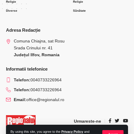
Religie
Religie
Diverse
Sănătate
Adresa Redacție
Comuna Chiajna, sat Rosu
Srada Crinului nr. 41
Județul Ilfov, Romania
Informatii telefonice
Telefon:
0040733226964
Telefon:
0040733226964
Email:
office@regionalul.ro
Urmareste-ne
By using this site, you agree to the
Privacy Policy
and