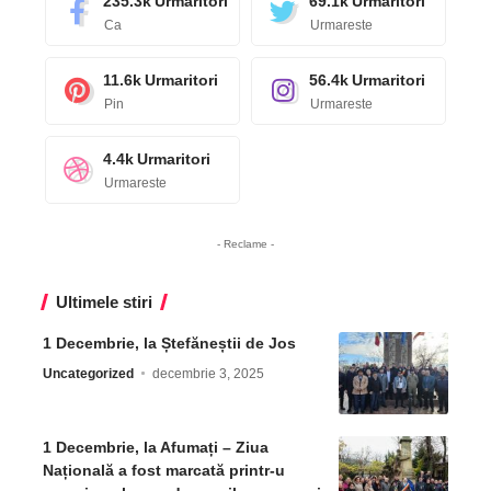
235.3k
Urmaritori
69.1k
Urmaritori
Ca
Urmareste
11.6k
Urmaritori
56.4k
Urmaritori
Pin
Urmareste
4.4k
Urmaritori
Urmareste
- Reclame -
Ultimele stiri
1 Decembrie, la Ștefăneștii de Jos
Uncategorized
decembrie 3, 2025
1 Decembrie, la Afumați – Ziua
Națională a fost marcată printr-u