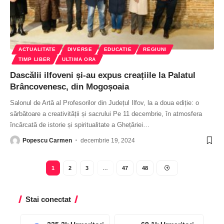
ACTUALITATE
DIVERSE
EDUCATIE
REGIUNI
TIMP LIBER
ULTIMA ORA
Dascălii ilfoveni și-au expus creațiile la Palatul
Brâncovenesc, din Mogoșoaia
Salonul de Artă al Profesorilor din Județul Ilfov, la a doua ediție: o
sărbătoare a creativității și sacrului Pe 11 decembrie, în atmosfera
încărcată de istorie și spiritualitate a Ghețăriei
…
Popescu Carmen
decembrie 19, 2024
1
2
3
…
47
48
Stai conectat