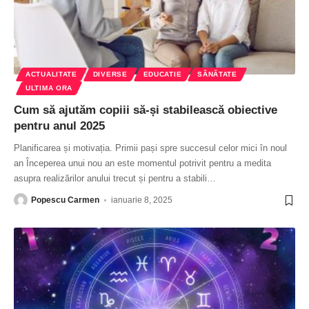
ACTUALITATE
DIVERSE
EDUCATIE
SĂNĂTATE
ULTIMA ORA
Cum să ajutăm copiii să-și stabilească obiective
pentru anul 2025
Planificarea și motivația. Primii pași spre succesul celor mici în noul
an Începerea unui nou an este momentul potrivit pentru a medita
asupra realizărilor anului trecut și pentru a stabili
…
Popescu Carmen
ianuarie 8, 2025