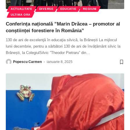
ACTUALITATE
DIVERSE
EDUCATIE
REGIUNI
ULTIMA ORA
Conferința națională ”Marin Drăcea – promotor al
conștiinței forestiere în România”
130 de ani de excelenţă în educaţia silvică, la Brănești La mijlocul
lunii decembrie, pentru a sărbători 130 de ani de învățământ silvic la
Brănești, la ColegiulSilvic ”Theodor Pietraru” din
…
Popescu Carmen
ianuarie 8, 2025