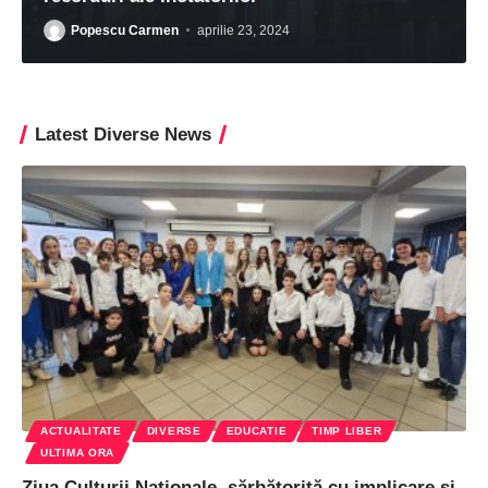
Popescu Carmen
aprilie 23, 2024
Latest Diverse News
ACTUALITATE
DIVERSE
EDUCATIE
TIMP LIBER
ULTIMA ORA
Ziua Culturii Naționale, sărbătorită cu implicare și