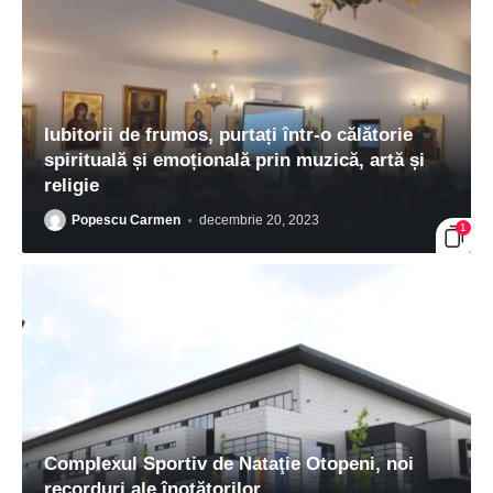
Iubitorii de frumos, purtați într-o călătorie
spirituală și emoțională prin muzică, artă și
religie
Popescu Carmen
decembrie 20, 2023
1
Complexul Sportiv de Nataţie Otopeni, noi
recorduri ale înotătorilor