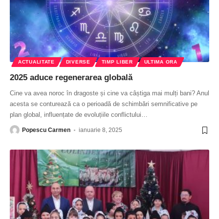
ACTUALITATE
DIVERSE
TIMP LIBER
ULTIMA ORA
2025 aduce regenerarea globală
Cine va avea noroc în dragoste și cine va câștiga mai mulți bani? Anul
acesta se conturează ca o perioadă de schimbări semnificative pe
plan global, influențate de evoluțiile conflictului
…
Popescu Carmen
ianuarie 8, 2025