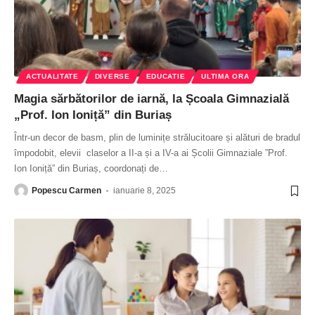
ACTUALITATE
DIVERSE
EDUCATIE
ULTIMA ORA
Magia sărbătorilor de iarnă, la Școala Gimnazială
„Prof. Ion Ioniță” din Buriaș
Într-un decor de basm, plin de luminițe strălucitoare și alături de bradul
împodobit, elevii claselor a II-a și a IV-a ai Școlii Gimnaziale ”Prof.
Ion Ioniță” din Buriaș, coordonați de
…
Popescu Carmen
ianuarie 8, 2025