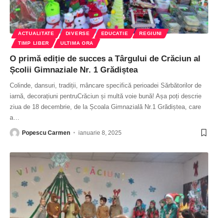
ACTUALITATE
DIVERSE
EDUCATIE
REGIUNI
TIMP LIBER
ULTIMA ORA
O primă ediție de succes a Târgului de Crăciun al
Școlii Gimnaziale Nr. 1 Grădiștea
Colinde, dansuri, tradiții, mâncare specifică perioadei Sărbătorilor de
iarnă, decorațiuni pentruCrăciun și multă voie bună! Așa poți descrie
ziua de 18 decembrie, de la Școala Gimnazială Nr.1 Grădiștea, care
a
…
Popescu Carmen
ianuarie 8, 2025