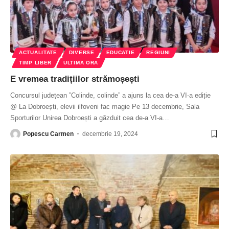
ACTUALITATE
DIVERSE
EDUCATIE
REGIUNI
TIMP LIBER
ULTIMA ORA
E vremea tradițiilor strămoșești
Concursul județean ”Colinde, colinde” a ajuns la cea de-a VI-a ediție
@ La Dobroești, elevii ilfoveni fac magie Pe 13 decembrie, Sala
Sporturilor Unirea Dobroești a găzduit cea de-a VI-a
…
Popescu Carmen
decembrie 19, 2024