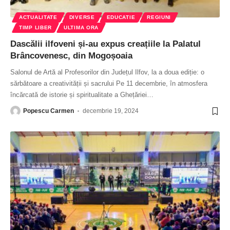
ACTUALITATE
DIVERSE
EDUCATIE
REGIUNI
TIMP LIBER
ULTIMA ORA
Dascălii ilfoveni și-au expus creațiile la Palatul
Brâncovenesc, din Mogoșoaia
Salonul de Artă al Profesorilor din Județul Ilfov, la a doua ediție: o
sărbătoare a creativității și sacrului Pe 11 decembrie, în atmosfera
încărcată de istorie și spiritualitate a Ghețăriei
…
Popescu Carmen
decembrie 19, 2024