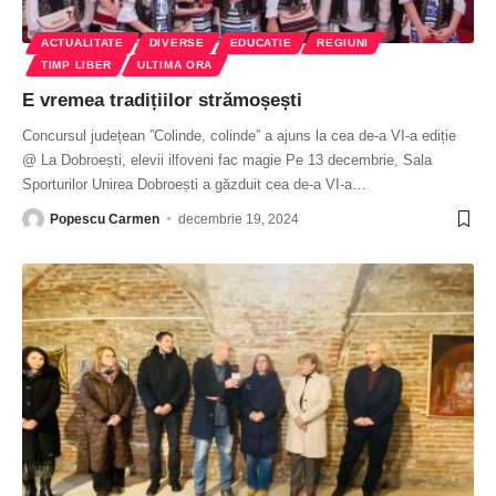
ACTUALITATE
DIVERSE
EDUCATIE
REGIUNI
TIMP LIBER
ULTIMA ORA
E vremea tradițiilor strămoșești
Concursul județean ”Colinde, colinde” a ajuns la cea de-a VI-a ediție
@ La Dobroești, elevii ilfoveni fac magie Pe 13 decembrie, Sala
Sporturilor Unirea Dobroești a găzduit cea de-a VI-a
…
Popescu Carmen
decembrie 19, 2024