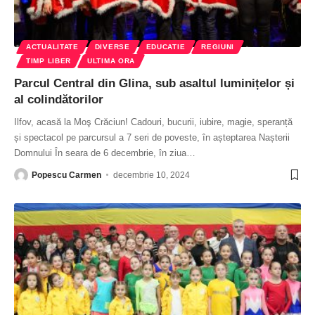
ACTUALITATE
DIVERSE
EDUCATIE
REGIUNI
TIMP LIBER
ULTIMA ORA
Parcul Central din Glina, sub asaltul luminițelor și
al colindătorilor
Ilfov, acasă la Moş Crăciun! Cadouri, bucurii, iubire, magie, speranță
și spectacol pe parcursul a 7 seri de poveste, în așteptarea Nașterii
Domnului În seara de 6 decembrie, în ziua
…
Popescu Carmen
decembrie 10, 2024