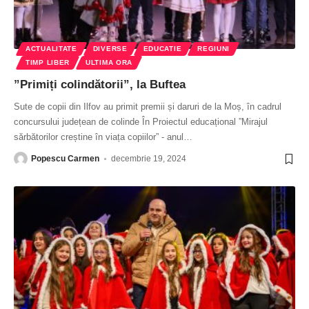
ACTUALITATE
DIVERSE
EDUCATIE
REGIUNI
TIMP LIBER
ULTIMA ORA
”Primiți colindătorii”, la Buftea
Sute de copii din Ilfov au primit premii și daruri de la Moș, în cadrul
concursului județean de colinde În Proiectul educațional ”Mirajul
sărbătorilor creștine în viața copiilor” - anul
…
Popescu Carmen
decembrie 19, 2024