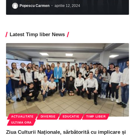
Popescu Carmen
aprilie 12, 2024
Latest Timp liber News
ACTUALITATE
DIVERSE
EDUCATIE
TIMP LIBER
ULTIMA ORA
Ziua Culturii Naționale, sărbătorită cu implicare și