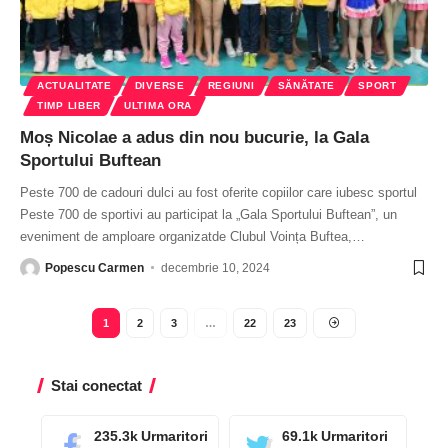
ACTUALITATE
DIVERSE
REGIUNI
SĂNĂTATE
SPORT
TIMP LIBER
ULTIMA ORA
Moș Nicolae a adus din nou bucurie, la Gala
Sportului Buftean
Peste 700 de cadouri dulci au fost oferite copiilor care iubesc sportul
Peste 700 de sportivi au participat la „Gala Sportului Buftean”, un
eveniment de amploare organizatde Clubul Voința Buftea,
…
Popescu Carmen
decembrie 10, 2024
1
2
3
…
22
23
Stai conectat
235.3k
Urmaritori
69.1k
Urmaritori