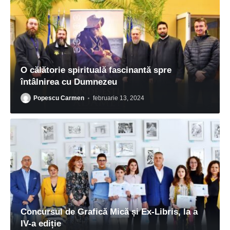
O călătorie spirituală fascinantă spre
întâlnirea cu Dumnezeu
Popescu Carmen
februarie 13, 2024
Concursul de Grafică Mică și Ex-Libris, la a
IV-a ediție