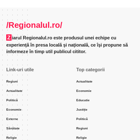
/Regionalul.ro/
Ziarul Regionalul.ro este produsul unei echipe cu
experienţă în presa locală şi naţională, ce îşi propune să
informeze în timp util publicul cititor.
Link-uri utile
Top categorii
Regiuni
Actualitate
Actualitate
Economie
Politică
Educatie
Economie
Justiție
Externe
Politică
Sănătate
Regiuni
Religie
Religie