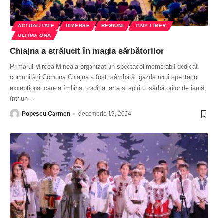
ACTUALITATE
DIVERSE
REGIUNI
TIMP LIBER
ULTIMA ORA
Chiajna a strălucit în magia sărbătorilor
Primarul Mircea Minea a organizat un spectacol memorabil dedicat
comunității Comuna Chiajna a fost, sâmbătă, gazda unui spectacol
excepțional care a îmbinat tradiția, arta și spiritul sărbătorilor de iarnă,
într-un
…
Popescu Carmen
decembrie 19, 2024