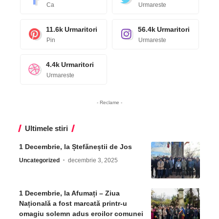
Ca
Urmareste
11.6k
Urmaritori
56.4k
Urmaritori
Pin
Urmareste
4.4k
Urmaritori
Urmareste
- Reclame -
Ultimele stiri
1 Decembrie, la Ștefăneștii de Jos
Uncategorized
decembrie 3, 2025
1 Decembrie, la Afumați – Ziua
Națională a fost marcată printr-u
omagiu solemn adus eroilor comunei