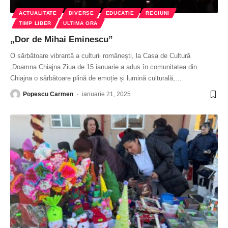
ACTUALITATE
DIVERSE
EDUCATIE
REGIUNI
TIMP LIBER
ULTIMA ORA
„Dor de Mihai Eminescu”
O sărbătoare vibrantă a culturii românești, la Casa de Cultură
„Doamna Chiajna Ziua de 15 ianuarie a adus în comunitatea din
Chiajna o sărbătoare plină de emoție și lumină culturală,
…
Popescu Carmen
ianuarie 21, 2025