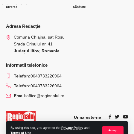
Diverse
Sănătate
Adresa Redacție
Comuna Chiajna, sat Rosu
Srada Crinului nr. 41
Județul Ilfov, Romania
Informatii telefonice
Telefon:
0040733226964
Telefon:
0040733226964
Email:
office@regionalul.ro
Urmareste-ne
By using this site, you agree to the
Privacy Policy
and
Accept
Terms of Use
.