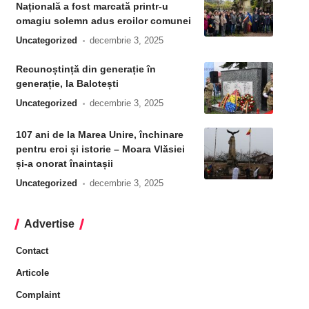
Națională a fost marcată printr-u
omagiu solemn adus eroilor comunei
Uncategorized
decembrie 3, 2025
Recunoștință din generație în
generație, la Balotești
Uncategorized
decembrie 3, 2025
107 ani de la Marea Unire, închinare
pentru eroi și istorie – Moara Vlăsiei
și-a onorat înaintașii
Uncategorized
decembrie 3, 2025
Advertise
Contact
Articole
Complaint