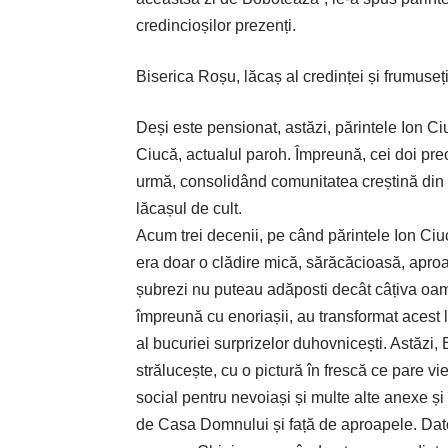
credincioșilor prezenți.
Biserica Roșu, lăcaș al credinței și frumuseți
Deși este pensionat, astăzi, părintele Ion Ci
Ciucă, actualul paroh. Împreună, cei doi pre
urmă, consolidând comunitatea creștină din 
lăcașul de cult.
Acum trei decenii, pe când părintele Ion Ciu
era doar o clădire mică, sărăcăcioasă, aproape
șubrezi nu puteau adăposti decât câțiva oamen
împreună cu enoriașii, au transformat acest loc
al bucuriei surprizelor duhovnicești. Astăzi
strălucește, cu o pictură în frescă ce pare vie
social pentru nevoiași și multe alte anexe și
de Casa Domnului și față de aproapele. Datori