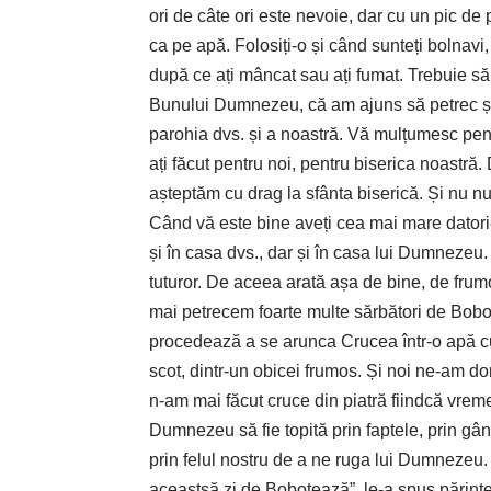
ori de câte ori este nevoie, dar cu un pic de p
ca pe apă. Folosiți-o și când sunteți bolnavi, 
după ce ați mâncat sau ați fumat. Trebuie să
Bunului Dumnezeu, că am ajuns să petrec și
parohia dvs. și a noastră. Vă mulțumesc pen
ați făcut pentru noi, pentru biserica noastr
așteptăm cu drag la sfânta biserică. Și nu nu
Când vă este bine aveți cea mai mare dator
și în casa dvs., dar și în casa lui Dumnezeu. 
tuturor. De aceea arată așa de bine, de fr
mai petrecem foarte multe sărbători de Bobot
procedează a se arunca Crucea într-o apă cur
scot, dintr-un obicei frumos. Și noi ne-am dor
n-am mai făcut cruce din piatră fiindcă vre
Dumnezeu să fie topită prin faptele, prin gâ
prin felul nostru de a ne ruga lui Dumnezeu. A
aceastsă zi de Bobotează”, le-a spus părinte