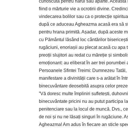
cunoscută pentru harul său aparte. Aceasta 
fiind o mărturie vie a ocrotirii divine. Credinc
vindecarea bolilor sau ca o protecție spiritual
după ce aduceau Agheazma acasă era să stro
pentru hrana primită. Așadar, după aceste mo
cu Pământul lăsând loc cântărilor bisericești
rugăciuni, enoriașii au plecat acasă cu apa t
preoții slujitori au redat cu măreție și simbo
emoționant: au eliberat în aer trei porumbei 
Persoanele Sfintei Treimi: Dumnezeu Tatăl, F
manifestare a divinității care s-a arătat în 
binecuvântare deosebită asupra celor prezen
”Vă doresc multe împliniri sufletești, duhovnic
binecuvântate pricini nu au putut participa la
penitenciare sau la locul de muncă. Dvs., cel
de noi și nu ne lăsați singuri în rugăciune. A
Agheazma! Am adus în fiecare an sticle spe