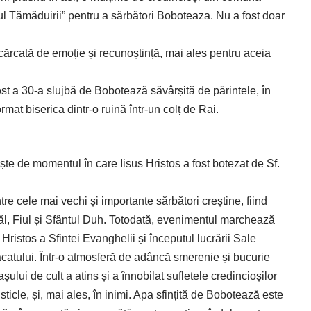
rul Tămăduirii” pentru a sărbători Boboteaza. Nu a fost doar
încărcată de emoție și recunoștință, mai ales pentru aceia
st a 30-a slujbă de Bobotează săvârșită de părintele, în
rmat biserica dintr-o ruină într-un colț de Rai.
 de momentul în care Iisus Hristos a fost botezat de Sf.
re cele mai vechi și importante sărbători creștine, fiind
atăl, Fiul și Sfântul Duh. Totodată, evenimentul marchează
 Hristos a Sfintei Evanghelii și începutul lucrării Sale
ăcatului. Într-o atmosferă de adâncă smerenie și bucurie
șului de cult a atins și a înnobilat sufletele credincioșilor
cle, și, mai ales, în inimi. Apa sfințită de Bobotează este