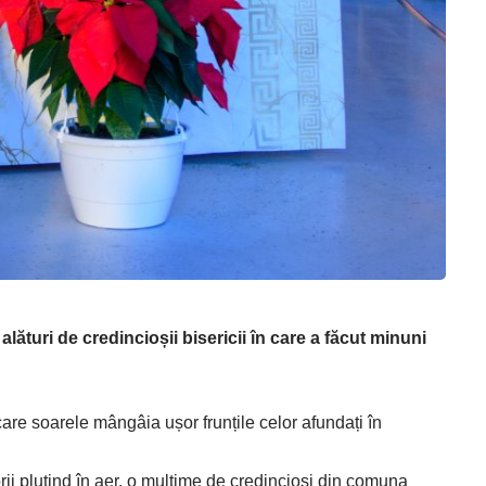
alături de credincioșii bisericii în care a făcut minuni
care soarele mângâia ușor frunțile celor afundați în
rii plutind în aer, o mulțime de credincioși din comuna