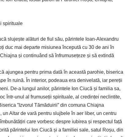
i spirituale
ucă slujește alături de fiul său, părintele Ioan-Alexandru
oți duc mai departe misiunea începută cu 30 de ani în
Chiajna și continuând să înfrumusețeze și să extindă
că ajungea pentru prima dată în această parohie, biserica
 în ruină. În interior, podeaua era denivelată, iar pereții
i. De-a lungul anilor, părintele Ion Ciucă și familia sa,
 într-unul al frumuseții spirituale, al credinței neclintite,
, Biserica ”Izvorul Tămăduirii” din comuna Chiajna
, un Altar de vară pentru slujbele în aer liber, un centru
 îmbunătățiri care vorbesc despre iubirea și respectul față
tă părintelui Ion Ciucă și a familiei sale, satul Roșu, din