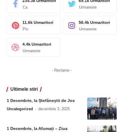
235.3k
Urmaritori
69.1k
Urmaritori
Ca
Urmareste
11.6k
Urmaritori
56.4k
Urmaritori
Pin
Urmareste
4.4k
Urmaritori
Urmareste
- Reclame -
Ultimele stiri
1 Decembrie, la Ștefăneștii de Jos
Uncategorized
decembrie 3, 2025
1 Decembrie, la Afumați – Ziua