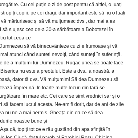
regătire. Cu cel puțin o zi de post pentru că altfel, o luați
stropiți copiii, pe cei dragi, dar important este să nu o luați
 vă mărturisesc și să vă mulțumesc dvs., dar mai ales
 să slujesc cea de-a 30-a sărbătoare a Bobotezei în
tru tot ceea ce
ă. Dumnezeu să vă binecuvânteze cu zile frumoase și vă
mai atunci când sunteți nevoiți, când sunteți în suferință.
ie de a mulțumi lui Dumnezeu. Rugăciunea se poate face
Biserica nu este a preotului. Este a dvs., a noastră, a
umoasă, datorită dvs. Vă mulțumim! Să dea Dumnezeu să
ează împreună. În foarte multe locuri din țară se
gătoare, în mare etc. Cei care se simt vrednici sar și o
i să facem lucrul acesta. Ne-am fi dorit, dar de ani de zile
mea nu ne-a mai permis. Gheața din cruce să dea
ndurile noastre bune și
șa că, topiți tot ce e rău gustând din apa sfințită în
le Ion Ciucă, fostul paroh al Parohiei Roșu, Chiajna,