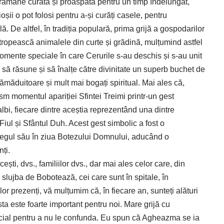
rămâne curată și proaspătă pentru un timp îndelungat,
ioșii o pot folosi pentru a-și curăți casele, pentru
ă. De altfel, în tradiția populară, prima grijă a gospodarilor
pească animalele din curte și grădină, mulțumind astfel
mente speciale în care Cerurile s-au deschis și s-au unit
 să răsune și să înalțe către divinitate un superb buchet de
ămăduitoare și mult mai bogați spiritual. Mai ales că,
lism momentul apariției Sfintei Treimi printr-un gest
albi, fiecare dintre aceștia reprezentând una dintre
iul și Sfântul Duh. Acest gest simbolic a fost o
întregul său în ziua Botezului Domnului, aducând o
ți.
ești, dvs., familiilor dvs., dar mai ales celor care, din
 slujba de Bobotează, cei care sunt în spitale, în
or prezenți, vă mulțumim că, în fiecare an, sunteți alături
sta este foarte important pentru noi. Mare grijă cu
cial pentru a nu le confunda. Eu spun că Agheazma se ia