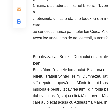
Chiajna s-au adunat în sânul Bisericii ”Izvo
o
zi obișnuită din calendarul ortodox, ci o zi 
care
au cunoscut munca părintelui Ion Ciucă. A fo
acest loc unde, timp de trei decenii, a transfo
Boboteaza sau Botezul Domnului ne amintește
Ioan
Botezătorul în apele Iordanului. Este una dint
prilejul arătării Sfintei Treimi: Dumnezeu T
și începutul propovăduirii Mântuitorului Iisus
misionare pentru izbăvirea lumii din robia p
duhovnicească, slujba oficiată de preoții lăca
care au plecat acasă cu Agheazma Mare, în sti