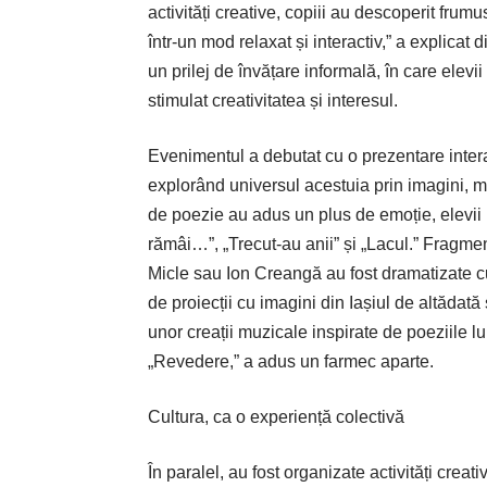
activități creative, copiii au descoperit frum
într-un mod relaxat și interactiv,” a explicat
un prilej de învățare informală, în care elevi
stimulat creativitatea și interesul.
Evenimentul a debutat cu o prezentare interac
explorând universul acestuia prin imagini, m
de poezie au adus un plus de emoție, elevii 
rămâi…”, „Trecut-au anii” și „Lacul.” Fragm
Micle sau Ion Creangă au fost dramatizate c
de proiecții cu imagini din Iașiul de altădat
unor creații muzicale inspirate de poeziile l
„Revedere,” a adus un farmec aparte.
Cultura, ca o experiență colectivă
În paralel, au fost organizate activități creat