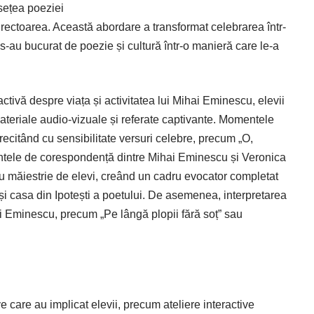
usețea poeziei
 directoarea. Această abordare a transformat celebrarea într-
i s-au bucurat de poezie și cultură într-o manieră care le-a
tivă despre viața și activitatea lui Mihai Eminescu, elevii
ateriale audio-vizuale și referate captivante. Momentele
recitând cu sensibilitate versuri celebre, precum „O,
entele de corespondență dintre Mihai Eminescu și Veronica
u măiestrie de elevi, creând un cadru evocator completat
ă și casa din Ipotești a poetului. De asemenea, interpretarea
ui Eminescu, precum „Pe lângă plopii fără soț” sau
ive care au implicat elevii, precum ateliere interactive