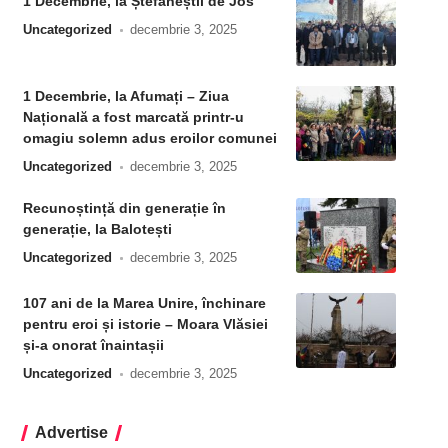
1 Decembrie, la Ștefăneștii de Jos
Uncategorized
decembrie 3, 2025
1 Decembrie, la Afumați – Ziua
Națională a fost marcată printr-u
omagiu solemn adus eroilor comunei
Uncategorized
decembrie 3, 2025
Recunoștință din generație în
generație, la Balotești
Uncategorized
decembrie 3, 2025
107 ani de la Marea Unire, închinare
pentru eroi și istorie – Moara Vlăsiei
și-a onorat înaintașii
Uncategorized
decembrie 3, 2025
Advertise