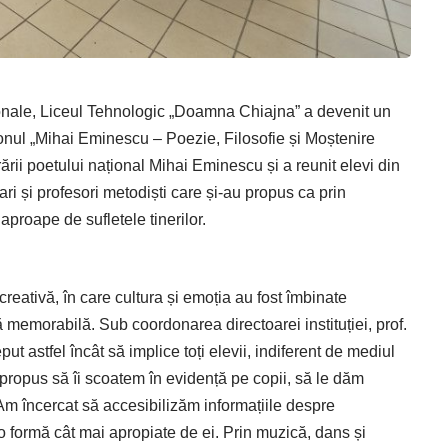
aționale, Liceul Tehnologic „Doamna Chiajna” a devenit un
ionul „Mihai Eminescu – Poezie, Filosofie și Moștenire
ării poetului național Mihai Eminescu și a reunit elevi din
ari și profesori metodiști care și-au propus ca prin
aproape de sufletele tinerilor.
reativă, în care cultura și emoția au fost îmbinate
ă memorabilă. Sub coordonarea directoarei instituției, prof.
astfel încât să implice toți elevii, indiferent de mediul
m propus să îi scoatem în evidență pe copii, să le dăm
. Am încercat să accesibilizăm informațiile despre
o formă cât mai apropiate de ei. Prin muzică, dans și