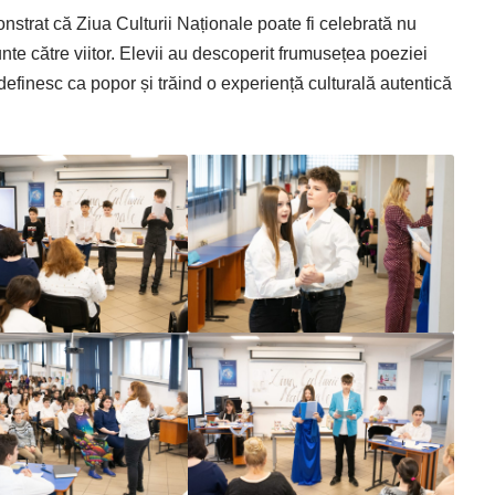
trat că Ziua Culturii Naționale poate fi celebrată nu
punte către viitor. Elevii au descoperit frumusețea poeziei
efinesc ca popor și trăind o experiență culturală autentică