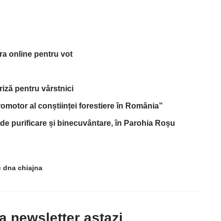
tra online pentru vot
riză pentru vârstnici
omotor al conștiinței forestiere în România”
de purificare și binecuvântare, în Parohia Roșu
u dna chiajna
la newsletter astazi