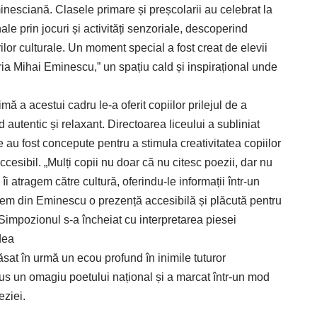
eminesciană. Clasele primare și preșcolarii au celebrat la
ale prin jocuri și activități senzoriale, descoperind
lor culturale. Un moment special a fost creat de elevii
ăria Mihai Eminescu,” un spațiu cald și inspirațional unde
ă a acestui cadru le-a oferit copiilor prilejul de a
autentic și relaxant. Directoarea liceului a subliniat
e au fost concepute pentru a stimula creativitatea copiilor
cesibil. „Mulți copii nu doar că nu citesc poezii, dar nu
îi atragem către cultură, oferindu-le informații într-un
facem din Eminescu o prezență accesibilă și plăcută pentru
Simpozionul s-a încheiat cu interpretarea piesei
dea
at în urmă un ecou profund în inimile tuturor
dus un omagiu poetului național și a marcat într-un mod
eziei.