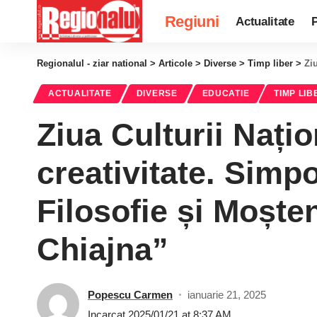
Regiuni
Actualitate
P
Regionalul - ziar national
>
Articole
>
Diverse
>
Timp liber
>
Ziu
ACTUALITATE
DIVERSE
EDUCATIE
TIMP LIB
Ziua Culturii Națio
creativitate. Simp
Filosofie și Moște
Chiajna”
Popescu Carmen
ianuarie 21, 2025
Incarcat 2025/01/21 at 8:37 AM