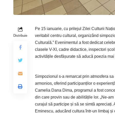
Pe 15 ianuarie, cu prilejul Zilei Culturii N
veritabil centru cultural, organizând simpoz
Distribuie
Culturală.” Evenimentul a fost dedicat celebr
clasele V-XI, cadre didactice, inspectori școl
activitățile desfășurate să aducă poezia mai 
Simpozionul s-a remarcat prin atmosfera sa c
armonios, oferind participanților o experienț
Camelia Dana Dima, programul a fost conceput 
din care provin sau de abilitățile lor. „Ne-a
curajul să participe și să se simtă apreciați
Eminescu, aducând cultura într-un limbaj și 