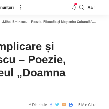
nunțuri
Aa
scu – Poezie, Filosofie și Moștenire Culturală”, la Liceul „Doamna Chiajna”
mplicare și
scu – Poezie,
iceul „Doamna
Distribuie
5 Min Citire