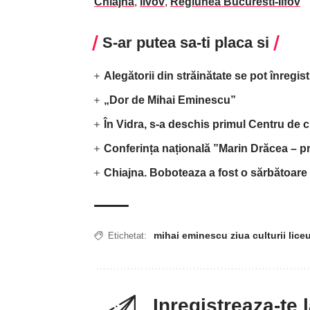
Chiajna
,
Ilvov
,
Regiunea Bucuresti-Ilfov
S-ar putea sa-ti placa si
Alegătorii din străinătate se pot înregis
„Dor de Mihai Eminescu”
În Vidra, s-a deschis primul Centru de c
Conferința națională ”Marin Drăcea – pr
Chiajna. Boboteaza a fost o sărbătoare 
mihai eminescu ziua culturii lice
Etichetat:
Inregistreaza-te 