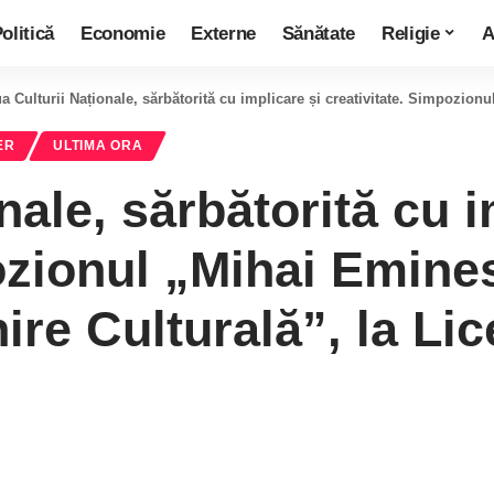
olitică
Economie
Externe
Sănătate
Religie
A
a Culturii Naționale, sărbătorită cu implicare și creativitate. Simpozionul „Mihai Emine
ER
ULTIMA ORA
nale, sărbătorită cu i
ozionul „Mihai Emine
nire Culturală”, la L