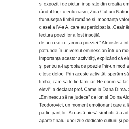
și expoziții de picturi inspirate din creația 
rândul lor, cu entuziasm, Ziua Culturii Națion
frumusețea limbii române și importanța valori
clasei a IV-a A, care au participat la „Ceain
lectura poeziilor a fost însoțită
de un ceai cu „aroma poeziei.” Atmosfera intim
pătrunde în universul eminescian într-un mod 
importanța acestor activități, explicând că el
și pentru a-i apropia de poezie într-un mod ac
citesc deloc. Prin aceste activități sperăm să 
limbaj care să le fie familiar. Ne dorim să 
elevi”, a declarat prof. Camelia Dana Dima. 
„Eminescu să ne judece” de Ion și Doina Al
Teodorovici, un moment emoționant care a lăs
participanților. Această piesă simbolică a a
aparte finalul unei zile dedicate culturii și po