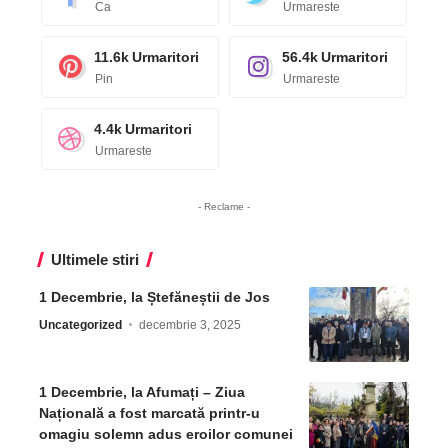
Ca
Urmareste
11.6k
Urmaritori
56.4k
Urmaritori
Pin
Urmareste
4.4k
Urmaritori
Urmareste
- Reclame -
Ultimele stiri
1 Decembrie, la Ștefăneștii de Jos
Uncategorized
decembrie 3, 2025
1 Decembrie, la Afumați – Ziua
Națională a fost marcată printr-u
omagiu solemn adus eroilor comunei