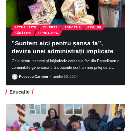
ACTUALITATE
DIVERSE
EDUCATIE
REGIUNI
SĂNĂTATE
ULTIMA ORA
”Suntem aici pentru șansa ta”,
deviza unei administrații implicate
Grija pentru semeni şi iniţiativele caritabile fac din Pantelimon o
comunitate generoasă  Sărbătorile sunt un nou prilej de a
…
Popescu Carmen
aprilie 30, 2024
Educatie