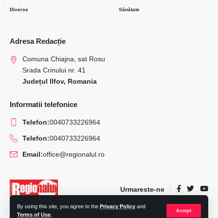
Diverse
Sănătate
Adresa Redacție
Comuna Chiajna, sat Rosu
Srada Crinului nr. 41
Județul Ilfov, Romania
Informatii telefonice
Telefon:
0040733226964
Telefon:
0040733226964
Email:
office@regionalul.ro
Urmareste-ne
By using this site, you agree to the
Privacy Policy
and
Accept
Terms of Use
.