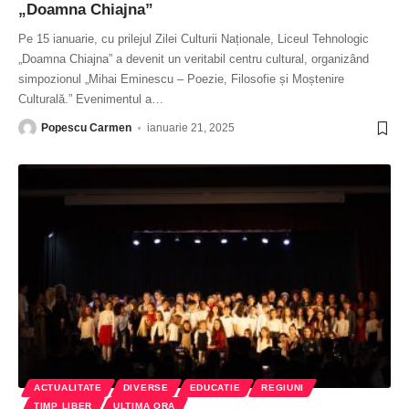
„Doamna Chiajna”
Pe 15 ianuarie, cu prilejul Zilei Culturii Naționale, Liceul Tehnologic
„Doamna Chiajna” a devenit un veritabil centru cultural, organizând
simpozionul „Mihai Eminescu – Poezie, Filosofie și Moștenire
Culturală.” Evenimentul a
…
Popescu Carmen
ianuarie 21, 2025
ACTUALITATE
DIVERSE
EDUCATIE
REGIUNI
TIMP LIBER
ULTIMA ORA