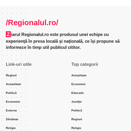
/Regionalul.ro/
Ziarul Regionalul.ro este produsul unei echipe cu
experienţă în presa locală şi naţională, ce îşi propune să
informeze în timp util publicul cititor.
Link-uri utile
Top categorii
Regiuni
Actualitate
Actualitate
Economie
Politică
Educatie
Economie
Justiție
Externe
Politică
Sănătate
Regiuni
Religie
Religie