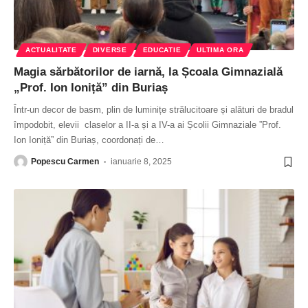
ACTUALITATE
DIVERSE
EDUCATIE
ULTIMA ORA
Magia sărbătorilor de iarnă, la Școala Gimnazială
„Prof. Ion Ioniță” din Buriaș
Într-un decor de basm, plin de luminițe strălucitoare și alături de bradul
împodobit, elevii claselor a II-a și a IV-a ai Școlii Gimnaziale ”Prof.
Ion Ioniță” din Buriaș, coordonați de
…
Popescu Carmen
ianuarie 8, 2025