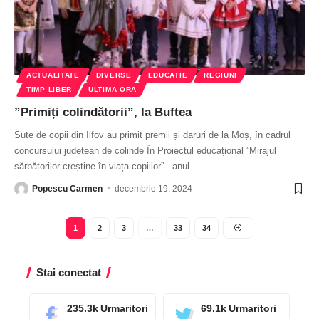
ACTUALITATE
DIVERSE
EDUCATIE
REGIUNI
TIMP LIBER
ULTIMA ORA
”Primiți colindătorii”, la Buftea
Sute de copii din Ilfov au primit premii și daruri de la Moș, în cadrul
concursului județean de colinde În Proiectul educațional ”Mirajul
sărbătorilor creștine în viața copiilor” - anul
…
Popescu Carmen
decembrie 19, 2024
1
2
3
…
33
34
Stai conectat
235.3k
Urmaritori
69.1k
Urmaritori