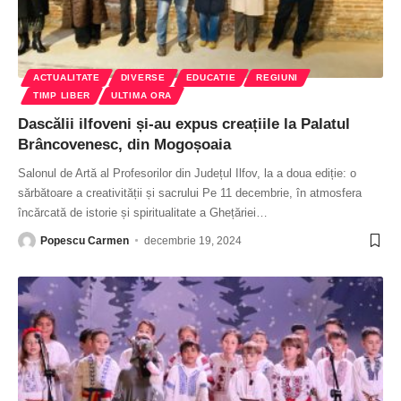
ACTUALITATE
DIVERSE
EDUCATIE
REGIUNI
TIMP LIBER
ULTIMA ORA
Dascălii ilfoveni și-au expus creațiile la Palatul
Brâncovenesc, din Mogoșoaia
Salonul de Artă al Profesorilor din Județul Ilfov, la a doua ediție: o
sărbătoare a creativității și sacrului Pe 11 decembrie, în atmosfera
încărcată de istorie și spiritualitate a Ghețăriei
…
Popescu Carmen
decembrie 19, 2024