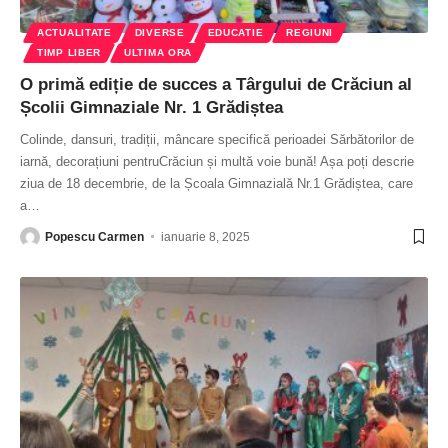
ACTUALITATE
DIVERSE
EDUCATIE
REGIUNI
TIMP LIBER
ULTIMA ORA
O primă ediție de succes a Târgului de Crăciun al
Școlii Gimnaziale Nr. 1 Grădiștea
Colinde, dansuri, tradiții, mâncare specifică perioadei Sărbătorilor de
iarnă, decorațiuni pentruCrăciun și multă voie bună! Așa poți descrie
ziua de 18 decembrie, de la Școala Gimnazială Nr.1 Grădiștea, care
a
…
Popescu Carmen
ianuarie 8, 2025