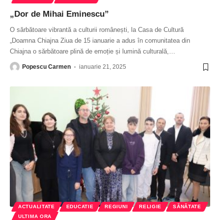
„Dor de Mihai Eminescu”
O sărbătoare vibrantă a culturii românești, la Casa de Cultură
„Doamna Chiajna Ziua de 15 ianuarie a adus în comunitatea din
Chiajna o sărbătoare plină de emoție și lumină culturală,
…
Popescu Carmen
ianuarie 21, 2025
ACTUALITATE
EDUCATIE
REGIUNI
RELIGIE
SĂNĂTATE
ULTIMA ORA