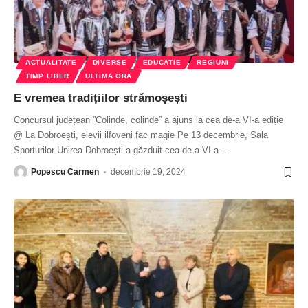
ACTUALITATE
DIVERSE
EDUCATIE
REGIUNI
TIMP LIBER
ULTIMA ORA
E vremea tradițiilor strămoșești
Concursul județean ”Colinde, colinde” a ajuns la cea de-a VI-a ediție
@ La Dobroești, elevii ilfoveni fac magie Pe 13 decembrie, Sala
Sporturilor Unirea Dobroești a găzduit cea de-a VI-a
…
Popescu Carmen
decembrie 19, 2024