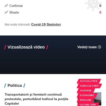
0
Confirmat
0
Moarte
Covid-19 Statistici
Mai multe informatii:
Vizualizează video
Vedeți toate
ACTUALITATE
Politica
Vedeți toate
AGRICULTURĂ
DIVERSE
Transportatorii şi fermierii continuă
ECONOMIE
protestele, perturbând traficul la porţile
REGIUNI
Capitalei
ULTIMA ORA