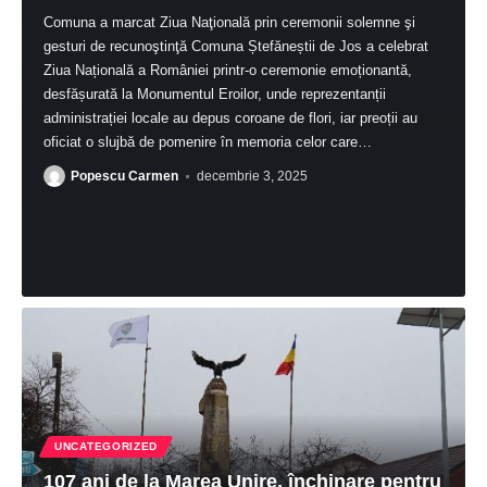
Comuna a marcat Ziua Naţională prin ceremonii solemne şi
gesturi de recunoştinţă Comuna Ștefăneștii de Jos a celebrat
Ziua Națională a României printr-o ceremonie emoționantă,
desfășurată la Monumentul Eroilor, unde reprezentanții
administrației locale au depus coroane de flori, iar preoții au
oficiat o slujbă de pomenire în memoria celor care
…
Popescu Carmen
decembrie 3, 2025
UNCATEGORIZED
107 ani de la Marea Unire, închinare pentru