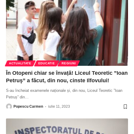
ACTUALITATE
EDUCATIE
REGIUNI
În Otopeni chiar se învață! Liceul Teoretic ”Ioan
Petruş” a făcut, din nou, cinste Ilfovului!
S-au încheiat examenele naționale și, din nou, Liceul Teoretic ”Ioan
Petruș” din
…
Popescu Carmen
iulie 11, 2023