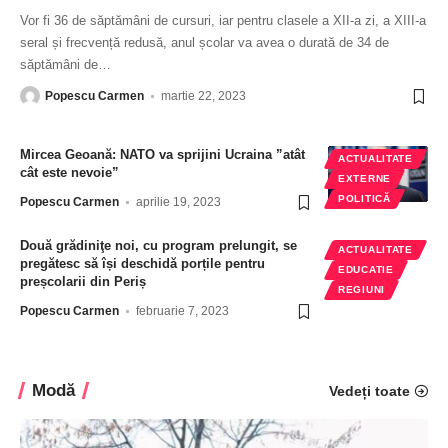
Vor fi 36 de săptămâni de cursuri, iar pentru clasele a XII-a zi, a XIII-a
seral și frecvență redusă, anul școlar va avea o durată de 34 de
săptămâni de
…
Popescu Carmen
martie 22, 2023
Mircea Geoană: NATO va sprijini Ucraina ”atât
ACTUALITATE
cât este nevoie”
EXTERNE
POLITICĂ
Popescu Carmen
aprilie 19, 2023
Două grădiniţe noi, cu program prelungit, se
ACTUALITATE
pregătesc să își deschidă porțile pentru
EDUCATIE
preșcolarii din Periș
REGIUNI
Popescu Carmen
februarie 7, 2023
Modă
Vedeți toate