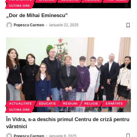
ULTIMA ORA
„Dor de Mihai Eminescu”
Popescu Carmen
ianuarie 21, 2025
ACTUALITATE
EDUCATIE
REGIUNI
RELIGIE
SĂNĂTATE
ULTIMA ORA
În Vidra, s-a deschis primul Centru de criză pentru
vârstnici
Popescu Carmen
ianuarie 8, 2025