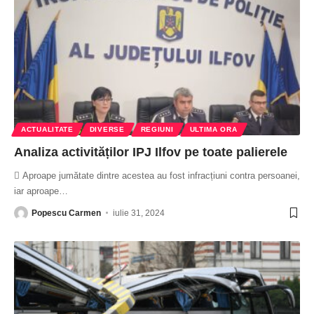
ACTUALITATE
DIVERSE
REGIUNI
ULTIMA ORA
Analiza activităților IPJ Ilfov pe toate palierele
 Aproape jumătate dintre acestea au fost infracțiuni contra persoanei,
iar aproape
…
Popescu Carmen
iulie 31, 2024