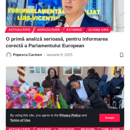
ACTUALITATE
AGRICULTURĂ
EXTERNE
ULTIMA ORA
O primă analiză serioasă, pentru informarea
corectă a Parlamentului European
Popescu Carmen
ianuarie 8, 2025
By using this site, you agree to the
Privacy Policy
and
Accept
Terms of Use
.
ACTUALITATE
DIVERSE
EDUCATIE
REGIUNI
TIMP LIBER