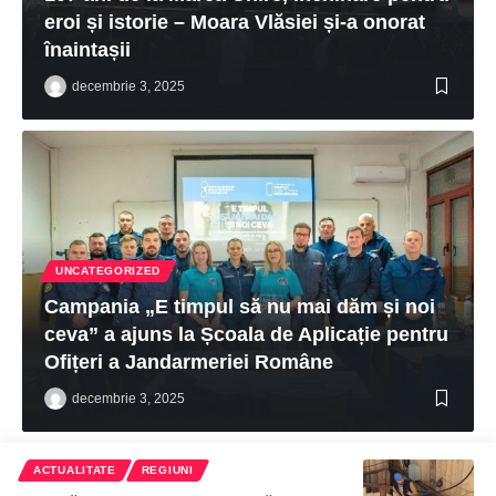
eroi și istorie – Moara Vlăsiei și-a onorat
înaintașii
decembrie 3, 2025
UNCATEGORIZED
Campania „E timpul să nu mai dăm și noi
ceva” a ajuns la Școala de Aplicație pentru
Ofițeri a Jandarmeriei Române
decembrie 3, 2025
ACTUALITATE
REGIUNI