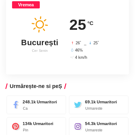
Vremea
25
°C
București
°
°
26
_
25
46%
Cer Senin
4 km/h
Urmărește-ne si peȘ
248.1k
Urmaritori
69.1k
Urmaritori
Ca
Urmareste
134k
Urmaritori
54.3k
Urmaritori
Pin
Urmareste