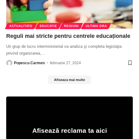
ACTUALITATE
EDUCATIE
REGIUNI
ULTIMA ORA
Reguli mai stricte pentru centrele educaționale
Un grup de lucru interministerial va analiza şi completa legislaţia
privind organizarea,
…
Popescu Carmen
februarie 27, 2024
Afiseaza mai multe
Afisează reclama ta aici