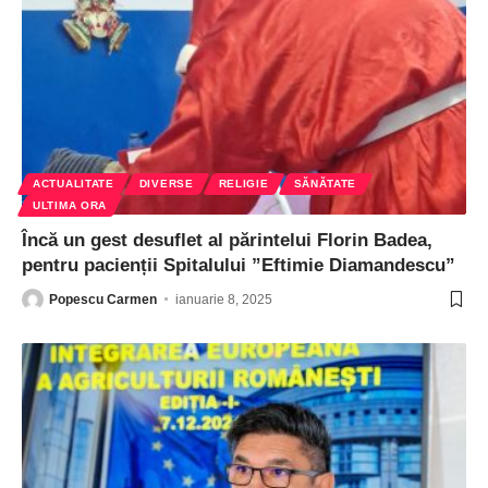
ACTUALITATE
DIVERSE
RELIGIE
SĂNĂTATE
ULTIMA ORA
Încă un gest desuflet al părintelui Florin Badea,
pentru pacienții Spitalului ”Eftimie Diamandescu”
Popescu Carmen
ianuarie 8, 2025