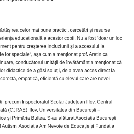
părtășirea celor mai bune practici, cercetări și resurse
riența educațională a acestor copii. Nu a fost “doar un loc
ament pentru creșterea incluziunii și a accesului la
ile lor speciale“, așa cum a menționat prof. Aretinica
inuare, conducătorul unității de învățământ a menționat că
or didactice de a găsi soluții, de a avea acces direct la
a corectă, empatică, eficientă cu elevul care are nevoi
ți, precum Inspectoratul Școlar Județean Ilfov, Centrul
lă (CJRAE) Ilfov, Universitatea din București –
ce și Primăria Buftea. S-au alăturat Asociația București
of Autism, Asociația Am Nevoie de Educație și Fundația