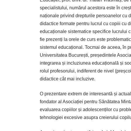
specialistului, numărul acestora este în creș
naționale privind drepturile persoanelor cu 
didactice formate pentru lucrul cu copiii cu d
educaționale sistematice specifice lucrului cu 
fie prezenți la orele de curs este problemati
sistemul educațional. Tocmai de aceea, în pr
Universitatea București, președintele Asoc
integrarea și incluziunea educațională și soc
rolul profesorului, indiferent de nivel (preșc
didactice cât mai incluzive.
O prezentare extrem de interesantă și actua
fondator al Asociației pentru Sănătatea Mintal
evaluarea copiilor și adolescenților cu prob
tehnologiei excesive asupra creierului copilu