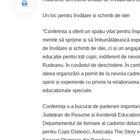
Un loc pentru învățare și schimb de idei
”Conferința a oferit un spațiu vital pentru îm
menite să sprijine și să îmbunătățească expe
de învățare și schimb de idei, ci și un angaj
educație pentru toți copii, indiferent de nevo
Rudeanu, în cuvântul de deschidere. În cont
ideea organizării a pornit de la nevoia cadrel
opinii și experiențe cu privire la relaționare
educaționale speciale.
Conferința s-a bucurat de parteneri impor­tan
Județean de Resurse și Asistență Educaționa
Departamentul de formare al cadrelor didacti
pentru Copii Dislexici, Asociația The Story 