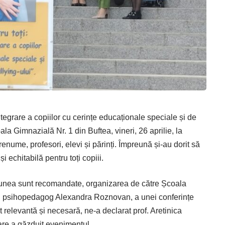
ntegrare a copiilor cu cerințe educaționale speciale și de
ala Gimnazială Nr. 1 din Buftea, vineri, 26 aprilie, la
 renume, profesori, elevi și părinți. Împreună și-au dorit să
i echitabilă pentru toți copiii.
luziunea sunt recomandate, organizarea de către Școala
rof. psihopedagog Alexandra Roznovan, a unei conferințe
t relevantă și necesară, ne-a declarat prof. Aretinica
are a găzduit evenimentul.