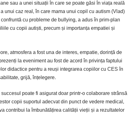
ne sau a unei situații în care se poate găsi în viața reală
 a unui caz real, în care mama unui copil cu autism (Vlad)
e confruntă cu probleme de bullying, a adus în prim-plan
iliile cu copii autiști, precum și importanța empatiei și
 ore, atmosfera a fost una de interes, empatie, dorință de
rezenți la eve­niment au fost de acord în privința faptului
or didactice pentru a reuși integrarea copiilor cu CES în
bilitate, grijă, înțelegere.
ă succesul poate fi asigurat doar printr-o colaborare strânsă
 acestor copii suportul adecvat din punct de vedere medical,
 contribui la îmbunătățirea calității vieții și a rezultatelor