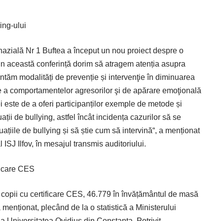
ing-ului
zială Nr 1 Buftea a început un nou proiect despre o
rin această conferință dorim să atragem atenția asupra
ntăm modalități de prevenție și intervenţie în diminuarea
re a comportamentelor agresorilor şi de apărare emoţională
ței este de a oferi participanților exemple de metode și
uații de bullying, astfel încât incidența cazurilor să se
ituațiile de bullying și să știe cum să intervină“, a menționat
 ISJ Ilfov, în mesajul transmis auditoriului.
ficare CES
 copii cu certificare CES, 46.779 în învățământul de masă
menționat, plecând de la o statistică a Ministerului
 la Universitatea Ovidius din Constanța. Potrivit