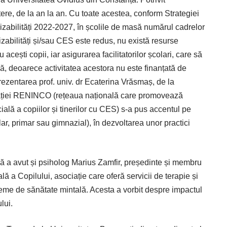
tere, de la an la an. Cu toate acestea, conform Strategiei
dizabilități 2022-2027, în școlile de masă numărul cadrelor
izabilități și/sau CES este redus, nu există resurse
acești copii, iar asigurarea facilitatorilor școlari, care să
că, deoarece activitatea acestora nu este finanțată de
ezentarea prof. univ. dr Ecaterina Vrăsmaș, de la
iației RENINCO (rețeaua națio­nală care promovează
ială a copiilor și tinerilor cu CES) s-a pus accentul pe
olar, primar sau gimnazial), în dezvoltarea unor practici
lă a avut și psiholog Marius Zamfir, președinte și membru
ă a Copilului, asociație care oferă servicii de terapie și
leme de sănătate mintală. Acesta a vorbit despre impactul
lui.