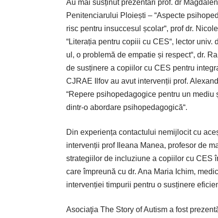
Au mai susținut prezentări prof. dr Magdalen
Penitenciarului Ploiești – “Aspecte psihopeda
risc pentru insuccesul școlar“, prof dr. Nicol
“Literația pentru copiii cu CES“, lector univ
ul, o problemă de empatie și respect“, dr. R
de susținere a copiilor cu CES pentru integra
CJRAE Ilfov au avut intervenții prof. Alexa
“Repere psihopedagogice pentru un mediu șco
dintr-o abordare psihopedagogică“.
Din experiența contactului nemijlocit cu aceș
intervenții prof Ileana Manea, profesor de m
strategiilor de incluziune a copiilor cu CES î
care împreună cu dr. Ana Maria Ichim, medic p
intervenției timpurii pentru o susținere eficie
Asociaţia The Story of Autism a fost prezentă