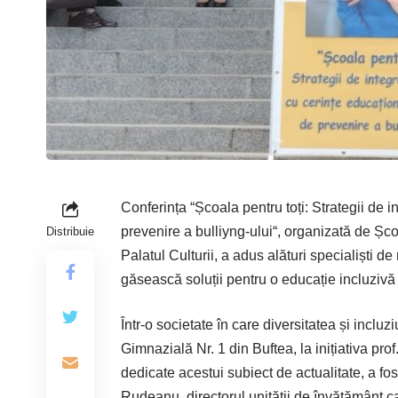
Conferința “Școala pentru toți: Strategii de i
prevenire a ­bulliyng-ului“, organizată de Șco
Distribuie
Palatul Culturii, a adus alături specialiști de
găsească soluții pentru o educație incluzivă ș
Într-o societate în care diversitatea și inc
Gimnazială Nr. 1 din Buftea, la inițiativa p
dedicate acestui subiect de actualitate, a fos
Rudeanu, directorul unității de învățământ c