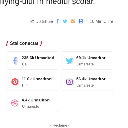
lying-ului în mediul școlar.
Distribuie
10 Min Citire
Stai conectat
235.3k
Urmaritori
69.1k
Urmaritori
Ca
Urmareste
11.6k
Urmaritori
56.4k
Urmaritori
Pin
Urmareste
4.4k
Urmaritori
Urmareste
- Reclame -