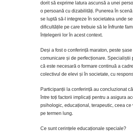
dorit să exprime latura ascunsă a unei persoa
o persoană cu dizabilități. Punerea în scenă
se luptă să-l integreze în societatea unde s
dificultățile pe care trebuie să le înfrunte fam
înțelegerii lor în acest context.
Deși a fost o con­ferință maraton, peste șase
comunicare și de perfecționare. Specialiștii p
că este necesară o formare continuă a cadrel
colectivul de elevi și în societate, cu responsa
Participanții la con­ferință au concluzionat c
între toți factorii implicați pentru a asigura
psihologic, educațional, terapeutic, ceea ce va
pe termen lung.
Ce sunt cerințele educaționale speciale?