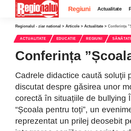
Regiuni
Actualitate
P
Regionalul - ziar national
>
Articole
>
Actualitate
>
Conferința ”Ș
ACTUALITATE
EDUCATIE
REGIUNI
SĂNĂTAT
Conferința ”Școala 
Cadrele didactice caută soluţii
discutat despre găsirea unor mod
corectă în situațiile de bullying
“Școala pentru toți”, un evenim
reprezentat un prilej deosebit p