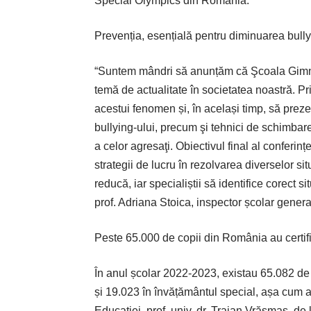
Special Olympics din România.
Prevenția, esențială pentru diminuarea bully
“Suntem mândri să anunțăm că Şcoala Gimna
temă de actualitate în societatea noastră. P
acestui fenomen și, în același timp, să preze
bullying-ului, precum şi tehnici de schimba
a celor agresaţi. Obiectivul final al conferin
strategii de lucru în rezolvarea diverselor sit
reducă, iar specialiștii să identifice corect s
prof. Adriana Stoica, inspector școlar general
Peste 65.000 de copii din România au certi
În anul școlar 2022-2023, existau 65.082 de
și 19.023 în învățământul special, așa cum a 
Educației, prof. univ. dr. Traian Vrăsmaș, de