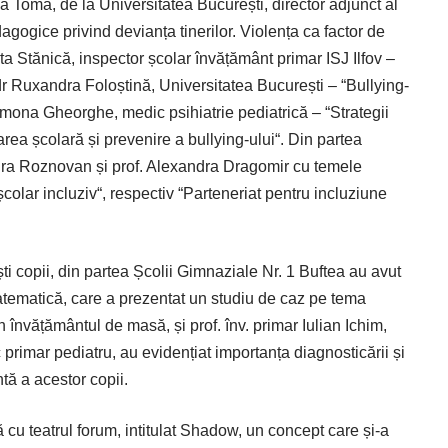
a Toma, de la Universitatea București, director adjunct al
gogice privind devianța tinerilor. Violența ca factor de
eta Stănică, inspector școlar învățământ primar ISJ Ilfov –
. dr Ruxandra Foloștină, Universitatea București – “Bullying-
amona Gheorghe, medic psihiatrie pediatrică – “Strategii
rea școlară și prevenire a bullying-ului“. Din partea
ndra Roznovan și prof. Alexandra Dragomir cu temele
lar incluziv“, respectiv “Parteneriat pentru incluziune
ti copii, din partea Școlii Gimnaziale Nr. 1 Buftea au avut
atematică, care a prezentat un studiu de caz pe tema
n învățământul de masă, și prof. înv. primar Iulian Ichim,
rimar pediatru, au evidențiat im­portanța diagnosticării și
ntă a acestor copii.
 cu teatrul forum, intitulat Shadow, un concept care și-a