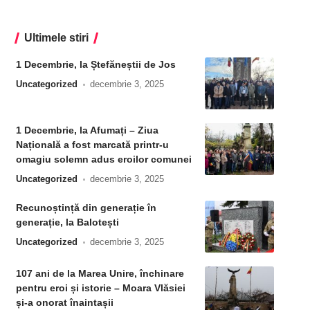
Ultimele stiri
1 Decembrie, la Ștefăneștii de Jos
Uncategorized
decembrie 3, 2025
1 Decembrie, la Afumați – Ziua
Națională a fost marcată printr-u
omagiu solemn adus eroilor comunei
Uncategorized
decembrie 3, 2025
Recunoștință din generație în
generație, la Balotești
Uncategorized
decembrie 3, 2025
107 ani de la Marea Unire, închinare
pentru eroi și istorie – Moara Vlăsiei
și-a onorat înaintașii