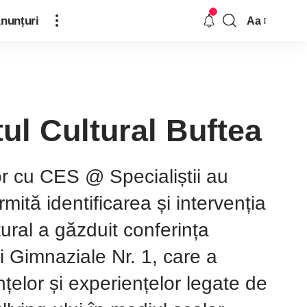
nunțuri
Aa
tul Cultural Buftea
or cu CES @ Specialiștii au
mită identificarea și intervenția
tural a găzduit conferința
i Gimnaziale Nr. 1, care a
nțelor și experiențelor legate de