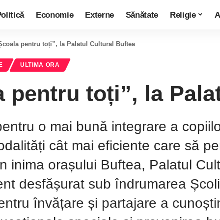
olitică
Economie
Externe
Sănătate
Religie
A
coala pentru toți”, la Palatul Cultural Buftea
E
ULTIMA ORA
pentru toți”, la Pala
 pentru o mai bună integrare a copiil
alități cât mai eficiente care să per
 În inima orașului Buftea, Palatul Cul
ent desfășurat sub îndrumarea Școli
entru învățare și partajare a cunoști