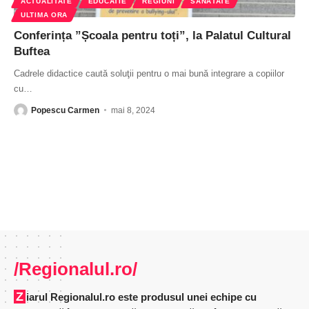
ACTUALITATE
EDUCATIE
REGIUNI
SĂNĂTATE
ULTIMA ORA
Conferința ”Școala pentru toți”, la Palatul Cultural
Buftea
Cadrele didactice caută soluţii pentru o mai bună integrare a copiilor
cu
…
Popescu Carmen
mai 8, 2024
/Regionalul.ro/
Ziarul Regionalul.ro este produsul unei echipe cu