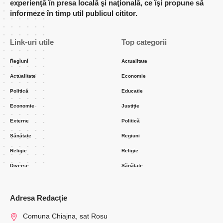
experienţă în presa locală şi naţională, ce îşi propune să
informeze în timp util publicul cititor.
Link-uri utile
Top categorii
Regiuni
Actualitate
Actualitate
Economie
Politică
Educatie
Economie
Justiție
Externe
Politică
Sănătate
Regiuni
Religie
Religie
Diverse
Sănătate
Adresa Redacție
Comuna Chiajna, sat Rosu