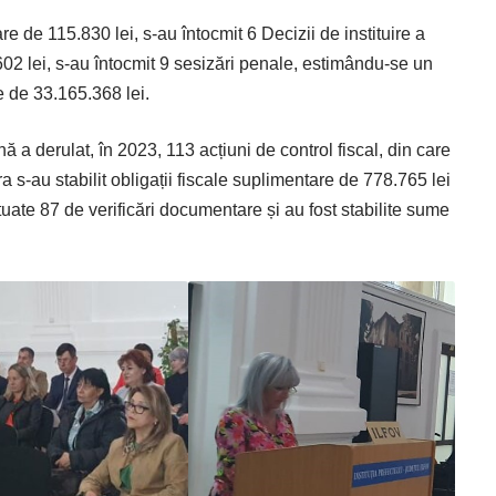
re de 115.830 lei, s-au întocmit 6 Decizii de instituire a
602 lei, s­-au întocmit 9 sesizări penale, estimându-se un
e de 33.165.368 lei.
nă a derulat, în 2023, 113 acțiuni de control fiscal, din care
ra s-au stabilit obligații fiscale suplimentare de 778.765 lei
ctuate 87 de verificări documentare și au fost stabilite sume