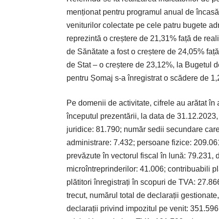
menționat pentru programul anual de încasări
veniturilor colectate pe cele patru bugete ad
reprezintă o creștere de 21,31% față de real
de Sănătate a fost o creștere de 24,05% față
de Stat – o creștere de 23,12%, la Bugetul de
pentru Șomaj s-a înregistrat o scădere de 1
Pe domenii de activitate, cifrele au arătat în
începutul prezentării, la data de 31.12.2023,
juridice: 81.790; număr sedii secundare care au
administrare: 7.432; persoane fizice: 209.061
prevăzute în vectorul fiscal în lună: 79.231, d
microîntreprinderilor: 41.006; contribuabili pl
plătitori înregistrați în scopuri de TVA: 27.86
trecut, numărul total de declarații gestionate,
declarații privind impozitul pe venit: 351.596;