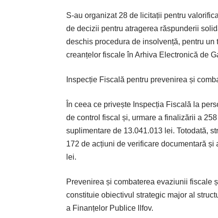
S-au organizat 28 de licitații pentru valorif
de decizii pentru atragerea răspunderii solida
deschis procedura de insolvență, pentru un to
creanțelor fiscale în Arhiva Electronică de G
Inspecție Fiscală pentru prevenirea și combat
În ceea ce privește Inspecția Fiscală la pers
de control fiscal și, urmare a finalizării a 258
suplimentare de 13.041.013 lei. Totodată, st
172 de acțiuni de verificare documentară și au
lei.
Prevenirea și combaterea evaziunii fiscale și
constituie obiectivul strategic major al struc
a Finanțelor Publice llfov.