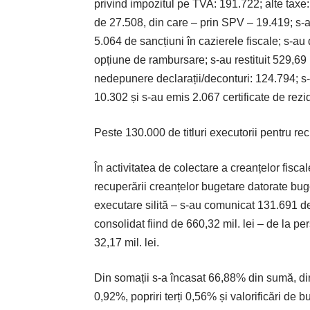
privind impozitul pe TVA: 191.722; alte taxe
de 27.508, din care – prin SPV – 19.419; s-au 
5.064 de sancțiuni în cazierele fiscale; s-
opțiune de rambursare; s-au restituit 529,69 
nedepunere declarații/deconturi: 124.794; s-au
10.302 și s-au emis 2.067 certificate de rezi
Peste 130.000 de titluri executorii pentru re
În activitatea de colectare a creanțelor fisca
recuperării creanțelor bugetare datorate buge
executare silită – s-au comunicat 131.691 de 
consolidat fiind de 660,32 mil. lei – de la per
32,17 mil. lei.
Din somații s-a încasat 66,88% din sumă, din
0,92%, popriri terți 0,56% și valorificări de 