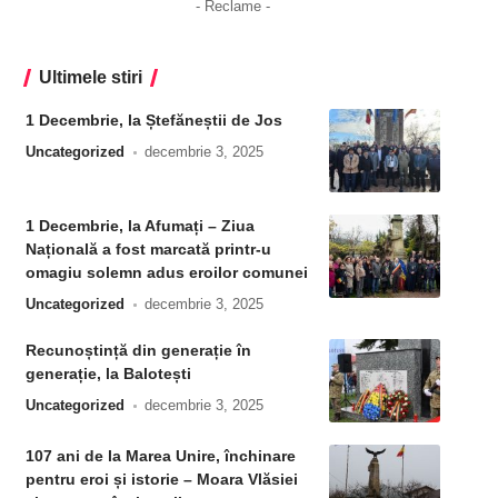
- Reclame -
Ultimele stiri
1 Decembrie, la Ștefăneștii de Jos
Uncategorized
decembrie 3, 2025
1 Decembrie, la Afumați – Ziua
Națională a fost marcată printr-u
omagiu solemn adus eroilor comunei
Uncategorized
decembrie 3, 2025
Recunoștință din generație în
generație, la Balotești
Uncategorized
decembrie 3, 2025
107 ani de la Marea Unire, închinare
pentru eroi și istorie – Moara Vlăsiei