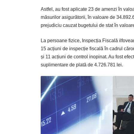
Astfel, au fost aplicate 23 de amenzi în valoa
măsurilor asigurătorii, în valoare de 34.892.
prejudiciu cauzat bugetului de stat în valoar
La persoane fizice, Ins­pec­ția Fiscală ilfovea
15 acțiuni de inspecție fiscală în cadrul căro
și 11 acțiuni de control inopinat. Au fost efe
suplimentare de plată de 4.726.781 lei.