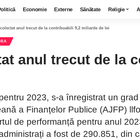
olitică
Economie
Externe
Sănătate
Religie
A
colectat anul trecut de la contribuabili 9,2 miliarde de lei
ORA
at anul trecut de la c
ntru 2023, s-a înregistrat un grad re
ană a Finanțelor Publice (AJFP) llf
portul de performanță pentru anul 202
r administrați a fost de 290.851, din