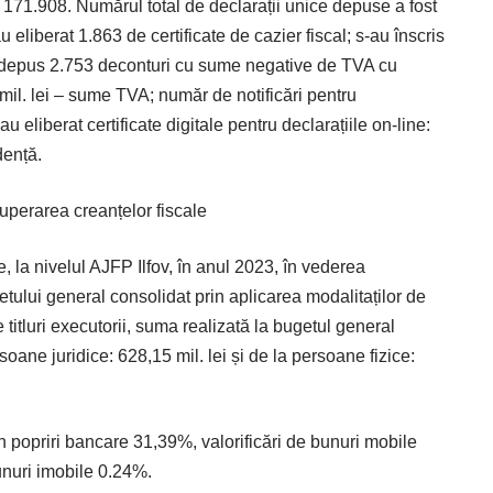
: 171.908. Numărul total de declarații unice depuse a fost
eliberat 1.863 de certificate de cazier fiscal; s-au înscris
au depus 2.753 deconturi cu sume negative de TVA cu
mil. lei – sume TVA; număr de notificări pentru
 eliberat certificate digitale pentru declarațiile on-line:
dență.
cuperarea creanțelor fiscale
le, la nivelul AJFP Ilfov, în anul 2023, în vederea
tului general consolidat prin aplicarea modalitaților de
titluri executorii, suma realizată la bugetul general
soane juridice: 628,15 mil. lei și de la persoane fizice:
 popriri bancare 31,39%, valorificări de bunuri mobile
bunuri imobile 0.24%.