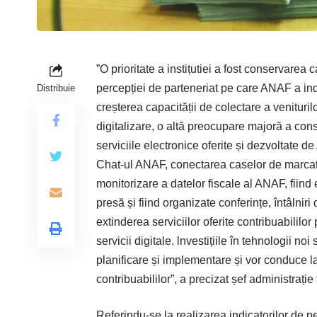
”O prioritate a instițutiei a fost conservarea
percepției de parteneriat pe care ANAF a in­du
Distribuie
creșterea capacității de colectare a venituri
digitalizare, o altă preocupare majoră a const
serviciile electronice oferite și dezvoltate 
Chat-ul ANAF, conectarea caselor de marcat 
monitorizare a datelor fiscale al ANAF, fiin
presă și fiind organizate conferințe, întâlniri 
extinderea serviciilor oferite contribuabililo
servicii digitale. lnvestițiile în tehnologii 
planificare și implementare și vor conduce la 
contribuabililor”, a precizat șef administrație 
Referindu-se la realizarea indicatorilor de pe