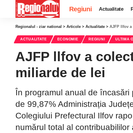
Regiuni
Actualitate
P
Regionalul - ziar national
>
Articole
>
Actualitate
>
AJFP llfov a 
ACTUALITATE
ECONOMIE
REGIUNI
ULTIMA 
AJFP llfov a colect
miliarde de lei
În programul anual de încasări pe
de 99,87% Administrația Județe
Colegiului Prefectural Ilfov ra
numărul total al contribuabililo