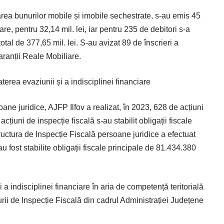
icarea bunurilor mobile și imobile sechestrate, s-au emis 45
re, pentru 32,14 mil. lei, iar pentru 235 de debitori s-a
tal de 377,65 mil. lei. S-au avizat 89 de înscrieri a
aranții Reale Mobiliare.
erea evaziunii și a indisciplinei financiare
oane juridice, AJFP Ilfov a realizat, în 2023, 628 de acțiuni
 acțiuni de inspecție fiscală s-au stabilit obligații fiscale
ructura de Inspecție Fiscală persoane juridice a efectuat
 fost stabilite obligații fiscale principale de 81.434.380
 a indisciplinei financiare în aria de competență teritorială
turii de lnspecție Fiscală din cadrul Administrației Județene