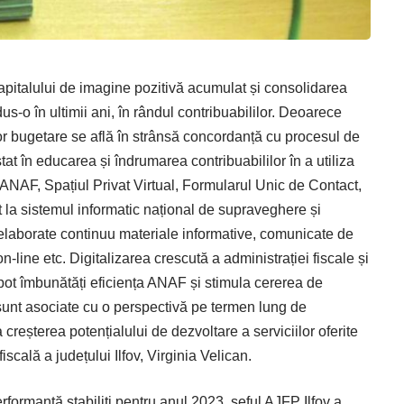
 capitalului de imagine pozitivă acumulat și consolidarea
s-o în ultimii ani, în rândul contribuabililor. Deoarece
lor bugetare se află în strânsă concordanță cu procesul de
at în educarea și îndrumarea contribuabililor în a utiliza
de ANAF, Spațiul Privat Virtual, Formularul Unic de Contact,
la sistemul informatic național de supraveghere și
d elaborate continuu materiale informative, comunicate de
on-line etc. Digitalizarea crescută a administrației fiscale și
r pot îmbunătăți eficiența ANAF și stimula cererea de
noi sunt asociate cu o perspectivă pe termen lung de
creșterea potențialului de dezvoltare a serviciilor oferite
fiscală a județului Ilfov, Virginia Velican.
rformanță stabiliți pentru anul 2023, șeful AJFP Ilfov a