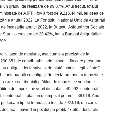
 un gradul de realizare de 99,87%. Anul trecut, totalul
ministrate de AJFP llfov a fost de 9.215,44 mil. lei ceea ce
izările anului 2022. La Fondului Național Unic de Asigurări
 de încasările anului 2022, la Bugetul Asigurărilor Sociale
 Stat – o creștere de 20,42%, iar la Bugetul Asigurărilor
,20%.
 activitatea de gestiune, așa cum s-a precizat de la
 290.851 de contribuabili administrați, din care persoane
 obligații declarative și de plată, potrivit legii, aflate în
; contribuabili cu obligații de declarare pentru impozitele
in care: contribuabili plătitori de impozit pe veniturile
ătitori de impozit pe venit din salarii: 40.992; contribuabili
6; contribuabili plătitori de impozit pe profit: 38.918. Anul
 pe fiecare tip de formular, a fost de 792.919, din care:
 declarații privind impozitul pe profit: 77.693; declarații