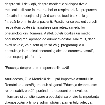
despre stilul de viață, despre medicație și dispozitivele
medicale utilizate în tratarea bolilor respiratorii. Ne propunem
să extindem conținutul ținând cont de feed-back-urile și
întrebările primite de la pacienți. Practic, orice pacient cu boli
respiratorii poate să navigheze prin rețeaua medicilor
pneumologi din România. Astfel, puteți localiza un medic
pneumolog mai aproape de dumneavoastră. Mai mult, dacă
aveți nevoie, vă putem ajuta să vă și programați la o
consultație la medicul pneumolog ales de dumneavoastră”,
spun experții platformei.
”Educația despre astm respon­sabilizează!“
Anul acesta, Ziua Mondială de Luptă Împotriva Astmului în
România s-a desfășurat sub sloganul ”Educația despre astm
responsabilizează!“, punând mare accent pe nevoia de
informare și conștientizare a populației cu privire la importanța
diagnosticării la timp și administrării tratamentului adecvat.