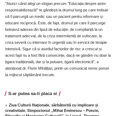
”Atunci când alegi un slogan precum ”Educația despre astm
responsabilizează!” te gândești la drumul lung pe care trebuie
să îl parcurgă un medic sau un pacient pentru informare și
educare reciprocă. Este, de fapt, drumul pe care îl parcurge
bolnavul adesea din lipsă de educație, de complianță la un
tratament adecvat, de la criza intermitentă de sufocare, la
criza severă cu internare în urgență sau în servicii de terapie
intensivă. Sigur că și asediul factorilor de risc a crescut și
acest fapt nu a fost fără consecințe, dacă ne gândim nu doar la
țigara tradițională, dar și la poluare, țigară electronică”, a
atenționat dr. Florin Mihălțan, ­printr-un comunicat remis presei
la mijlocul săptămânii trecute.
S-ar putea sa-ti placa si
Ziua Culturii Naționale, sărbătorită cu implicare și
creativitate. Simpozionul „Mihai Eminescu – Poezie,
Filosofie și Moștenire Culturală”, la Liceul „Doamna