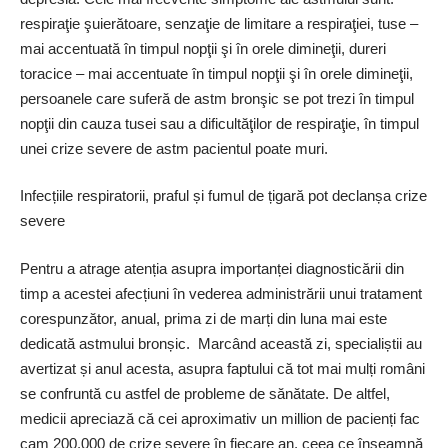
respiraţie şuierătoare, senzaţie de limitare a respiraţiei, tuse –
mai accentuată în timpul nopţii şi în orele dimineţii, dureri
toracice – mai accentuate în timpul nopţii şi în orele dimineţii,
persoanele care suferă de astm bronşic se pot trezi în timpul
nopţii din cauza tusei sau a dificultăţilor de respiraţie, în timpul
unei crize severe de astm pacientul poate muri.
Infecțiile respiratorii, praful și fumul de țigară pot declanșa crize
severe
Pentru a atrage aten­ția asupra impor­tanței diagnosticării din
timp a acestei afecțiuni în vederea administrării unui tratament
corespunzător, anual, prima zi de marți din luna mai este
dedicată astmului bronșic. Marcând această zi, specialiștii au
avertizat și anul acesta, asupra faptului că tot mai mulți români
se confruntă cu astfel de probleme de sănătate. De altfel,
medicii apreciază că cei aproximativ un million de pacienți fac
cam 200.000 de crize severe în fiecare an, ceea ce înseamnă