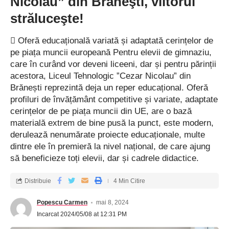
Nicolau” din Brăneşti, viitorul
binecuvântarea sufletului și trupului. Prin binecuvântarea
preoților, apa a devenit purtătoarea harului divin. Această apă,
străluceşte!
așa cum se spune, are acum puterea de a alina trupul și de a
îmblânzi suferințele sufletului, aducând lumină în adâncurile
 Oferă educațională variată și adaptată cerințelor de
necazurilor.
pe piața muncii europeană Pentru elevii de gimnaziu,
care în curând vor deveni liceeni, dar și pentru părinții
acestora, Liceul Tehnologic ”Cezar Nicolau” din
”La biserica de aici, în fiecare an, se săvârșește la troița din
Brănești reprezintă deja un reper educațional. Oferă
apropierea bisericii, slujba sfințirii apei, Aghiazma Mică, slujbă
profiluri de învățământ competitive și variate, adaptate
care se săvârșește la toate bisericile, în amintirea și
cerințelor de pe piața muncii din UE, are o bază
mângâierea credincioșilor în așa fel încât, prin apa sfințită
materială extrem de bine pusă la punct, este modern,
astăzi, să alinăm, să mângâiem și mai ales, să tămăduim.
derulează nenumărate proiecte educaționale, multe
Iată, izvorul tămăduirilor se află la Dumnezeu, iar Maica
dintre ele în premieră la nivel național, de care ajung
Domnului este mângâietoarea, ocrotitoarea și călăuzitoarea
să beneficieze toți elevii, dar și cadrele didactice.
noastră spre acest izvor care este Însuși Iisus Hristos. Apa
sfințită astăzi, care se împarte credincioșilor, se săvârșește
Distribuie
4 Min Citire
înainte de Sfânta Liturghie și se recomandă să fie luată până la
Popescu Carmen
mai 8, 2024
sărbătoarea Înălțării Domnului. Vă felicităm în mod deosebit
Incarcat 2024/05/08 at 12:31 PM
pentru toate realizările de la parohia dvs., împreună cu preoții