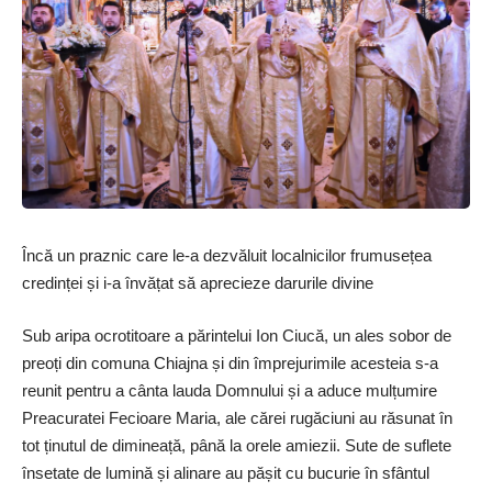
Încă un praznic care le-a dezvăluit localnicilor frumusețea
credinței și i-a învățat să aprecieze darurile divine
Sub aripa ocrotitoare a părintelui Ion Ciucă, un ales sobor de
preoți din comuna Chiajna și din împrejurimile acesteia s-a
reunit pentru a cânta lauda Domnului și a aduce mulțumire
Preacuratei Fecioare Maria, ale cărei rugăciuni au răsunat în
tot ținutul de dimineață, până la orele amiezii. Sute de suflete
însetate de lumină și alinare au pășit cu bucurie în sfântul