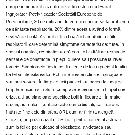
european numărul cazurilor de astm este cu adevărat
îngrijorător. Potrivit datelor Societății Europene de
Pneumologie, 30 de milioane de europeni au această problemă
de sănătate respiratorie, 20% dintre aceștia având o formă
severă de boală. Astmul este o boală inflamatorie a căilor
respiratorii, care determină simptome caracteristice: tuse, în
special noaptea, respirație șuierătoare, dificultăți de respirație,
senzație de constricție în piept, durere sau presiune la nivel
toracic. Simptomele, însă, pot fi diferite de la un pacient la altul.
La fel și intensitatea lor. Pot fi manifestări clinice mai ușoare
sau mai severe. În timp ce unii pacienți au perioade lungi de
timp fără niciun simptom, cu agravare periodică în timpul unei
crize, alții au simptome specifice bolii în fiecare zi. În multe
cazuri, astmului îi sunt asociate comorbidități, cel mai des
întâlnite fiind cele din sfera ORL cum ar fi rinita alergică,
sinuzita, polipoza nazală. Desigur, pentru pacientul astmatic
sunt la fel de periculoase și obezitatea, anxietatea sau
depresia. Cele mai frecvente simptome ale astmului sunt: