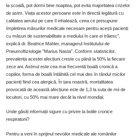
la școală, pot dormi bine noaptea, pot evita majoritatea crizelor
de astm. Viața acestor persoane este în directă legătură cu
calitatea aerului pe care îl inhalează, ceea ce presupune
împletirea măsurilor medicale necesare pentru acești pacienți
cu măsuri de sustenabilitate a mediului în care ei trăiesc”,
explică dr. Beatrice Mahler, managerul Institutului de
Pneumoftiziologie ”Marius Nasta”. Conform statisticilor,
prevalența acestei afecțiuni crește cu până la 50% la fiecare
zece ani. Astmul este cea mai frecventă boală cronică a
copiilor, forma de boală întâl­nită cel mai des în rândul micilor
pacienți fiind cea alergică. În țara noastră, mortalitatea
provocată de această afecțiune este de 1,3 la suta de mii de
locuitori, cu 50% mai mare decât la nivel mondial.
Unde găsiți informații sigure cu privire la bolile cronice
respiratorii?
Pentru a veni în sprijinul nevoilor medicale ale românilor