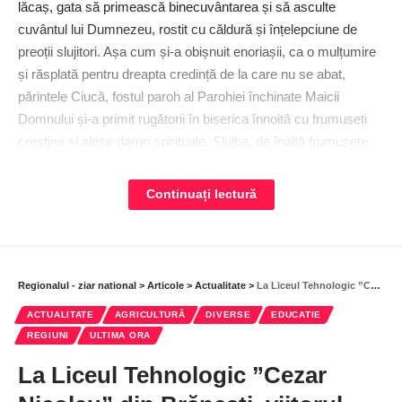
lăcaș, gata să primească binecuvântarea și să asculte
cuvântul lui Dumnezeu, rostit cu căldură și înțelepciune de
preoții slujitori. Așa cum și-a obișnuit enoriașii, ca o mulțumire
și răsplată pentru dreapta credință de la care nu se abat,
părintele Ciucă, fostul paroh al Parohiei închinate Maicii
Domnului și-a primit rugătorii în biserica înnoită cu frumuseți
creștine și alese daruri spirituale. Slujba, de înaltă frumusețe
duhovnicească a fost izvor al tămăduirii, făcând din praznicul
de aici o sărbătoare în care sufletul și trupul celor ce au asistat
Continuați lectură
la rânduielile bisericești au primit vindecare.
Regionalul - ziar national
>
Articole
>
Actualitate
>
La Liceul Tehnologic ”Cezar Nicolau” din Brăneşti, viitorul străluceşte!
Sărbătoarea, o amintire vie a prezenței lui Dumnezeu
ACTUALITATE
AGRICULTURĂ
DIVERSE
EDUCATIE
Niciunul dintre cei prezenți nu a plecat fără a lua apa sfințită de
REGIUNI
ULTIMA ORA
preoți, ca dintr-o fântână a speranței și vindecării, menită să
La Liceul Tehnologic ”Cezar
aducă mângâiere divină la vreme de necaz, ocrotirea și