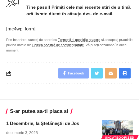
Tine pasul! Primiți cele mai recente știri de ultimă
oră livrate direct în căsuța dvs. de e-mail.
[mc4wp_form]
Prin înscriere, sunteți de acord cu
Termenii și condițiile noastre
și acceptați practicile
privind datele din
Politica noastră de confidențialitate
. Vă puteți dezabona în orice
moment.
Facebook
S-ar putea sa-ti placa si
1 Decembrie, la Ștefăneștii de Jos
decembrie 3, 2025
UNCATEGORIZED