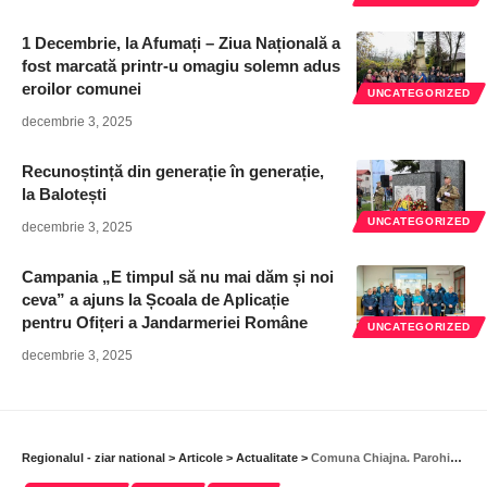
1 Decembrie, la Afumați – Ziua Națională a
fost marcată printr-u omagiu solemn adus
eroilor comunei
UNCATEGORIZED
decembrie 3, 2025
Recunoștință din generație în generație,
la Balotești
UNCATEGORIZED
decembrie 3, 2025
Campania „E timpul să nu mai dăm și noi
ceva” a ajuns la Școala de Aplicație
pentru Ofițeri a Jandarmeriei Române
UNCATEGORIZED
decembrie 3, 2025
Regionalul - ziar national
>
Articole
>
Actualitate
>
Comuna Chiajna. Parohia Roșu