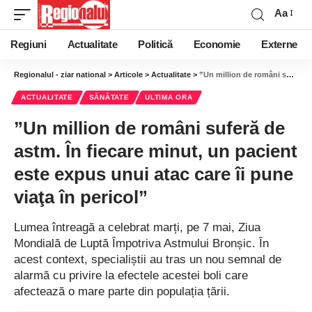
Aa
Regiuni
Actualitate
Politică
Economie
Externe
Regionalul - ziar national
>
Articole
>
Actualitate
>
”Un million de români suferă de astm. În fiecare minut, un pacient este expus unui atac care îi pune viaţa în pericol”
ACTUALITATE
SĂNĂTATE
ULTIMA ORA
”Un million de români suferă de
astm. În fiecare minut, un pacient
este expus unui atac care îi pune
viaţa în pericol”
Lumea întreagă a celebrat marți, pe 7 mai, Ziua
Mondială de Luptă Împotriva Astmului Bronșic. În
acest context, specialiștii au tras un nou semnal de
alarmă cu privire la efectele acestei boli care
afectează o mare parte din populația țării.