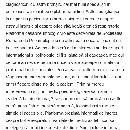
diagnosticați cu astm bronșic, cei mai buni specialiști în
domeniu ­s-au reunit pe o platformă online. Astfel, aceștia pun
la dispoziția pacienților informații sigure și corecte despre
astmul bronșic și despre orice altă boală cronică respiratorie.
Platforma casapneumologilor.ro este dezvoltată de Societatea
Română de Pneumologie și se adresează oricărui pacient cu
boli respiratorii. Aceasta le oferă celor interesați nu doar suport
informațional și psihologic, ci îi și ajută să-și găsească medicul
de care au nevoie pentru a duce o viață aproape normală cu
problema lor de sănătate. ”Prin această platformă încercăm să
răspundem unor semnale pe care, de-a lungul timpului, le-am
primit fiecare dintre noi de la pacienți. Primim mereu
întrebarea: nu știți un medic pneumolog care să mă ia în
evidență la mine în oraș? Ne-am propus să furnizăm un astfel
de răspuns, într-o manieră modernă, folosind instrumente
simple și accesibile. Platforma prezintă informații de interes
despre bolile respiratorii, validate de medici astfel încât să
înțelegeți cât mai bine aceste afecțiuni. Sunt incluse informații