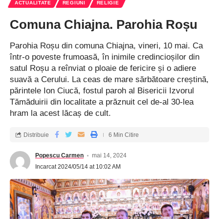
ACTUALITATE
REGIUNI
RELIGIE
Comuna Chiajna. Parohia Roșu
Parohia Roșu din comuna Chiajna, vineri, 10 mai. Ca
într-o poveste frumoasă, în inimile credincioșilor din
satul Roșu a reînviat o ploaie de fericire și o adiere
suavă a Cerului. La ceas de mare sărbătoare creștină,
părintele Ion Ciucă, fostul paroh al Bisericii Izvorul
Tămăduirii din localitate a prăznuit cel de-al 30-lea
hram la acest lăcaș de cult.
Distribuie
6 Min Citire
Popescu Carmen
mai 14, 2024
Incarcat 2024/05/14 at 10:02 AM