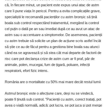
că, în fiecare minut, un pacient este expus unui atac de astm
care îi pune viața în pericol. Pentru a evita complicațiile grave,
specialiștii le recomandă pacienților cu astm bronșic să țină
boala sub control respectând tratamentul, mergând la control
cel puțin o dată pe an sau imediat după ce au avut un atac de
astm sau o accentuare a simptomelor. De asemenea, pacienții
cu astm trebuie să solicite un plan de acțiune scris astfel încât
să știe ce au de făcut pentru a gestiona bine boala sau atunci
când ea se agravează și să stea cât mai departe de factorii de
risc care pot declanșa crize de astm cum ar fi praf, păr de
animale, polen, mucegai, fum de țigară, poluare, infecții
respiratorii, efort fizic intens.
România are o mortalitate cu 50% mai mare decât restul lumii
Astmul bronșic este o afecțiune care, deși nu se vindecă,
poate fi ținută sub control. ”Pacienții cu astm, corect tratați, pot
avea o viață normală, adică: pot lucra, se pot juca și pot merge