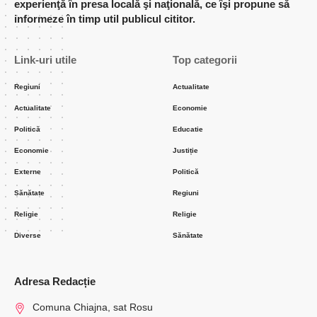
experienţă în presa locală şi naţională, ce îşi propune să
informeze în timp util publicul cititor.
Link-uri utile
Top categorii
Regiuni
Actualitate
Actualitate
Economie
Politică
Educatie
Economie
Justiție
Externe
Politică
Sănătate
Regiuni
Religie
Religie
Diverse
Sănătate
Adresa Redacție
Comuna Chiajna, sat Rosu