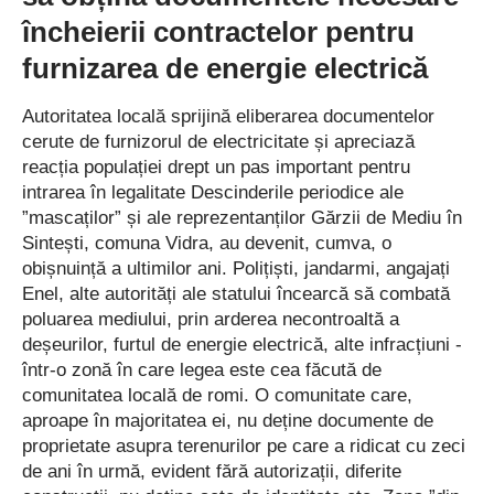
de modernizare, subliniind importanța oferirii unui cadru edu­
încheierii contractelor pentru
cațional adecvat și de înaltă calitate. El a ­subliniat, de
furnizarea de energie electrică
asemenea, și necesitatea continuării acestor proiecte în
întregul județ, pentru a asigura accesul elevilor la resursele și
Autoritatea locală sprijină eliberarea documentelor
facilitățile necesare unei educații de calitate.
cerute de furnizorul de electricitate și apreciază
reacția populației drept un pas important pentru
intrarea în legalitate Descinderile periodice ale
”mascaților” și ale reprezentanților Gărzii de Mediu în
Eforturi pentru binele comunității
Sintești, comuna Vidra, au devenit, cumva, o
obișnuință a ultimilor ani. Polițiști, jandarmi, angajați
”În octombrie anul trecut, Școala Gimnazială Nr. 1 Buftea a
Enel, alte autorități ale statului încearcă să combată
împlinit 53 de ani, ani în care activitatea școlară s-a desfășurat
poluarea mediului, prin arderea necontroaltă a
fără întrerupere. Generații de copii, adulții de astăzi, i-au trecut
deșeurilor, furtul de energie electrică, alte infracțiuni -
pragul în numele experiențelor de cunoaștere și devenire. An
într-o zonă în care legea este cea făcută de
de an, prin străduință comună au fost adăugate reușite și
comunitatea locală de romi. O comunitate care,
eforturi pentru a căpăta încrederea comunității. Suntem astăzi
aproape în majoritatea ei, nu deține documente de
proprietate asupra terenurilor pe care a ridicat cu zeci
una dintre cele mai importante școli din județ, nu numai prin
de ani în urmă, evident fără autorizații, diferite
numărul mare de elevi – 1.282, ci și prin rezultatele obținute la