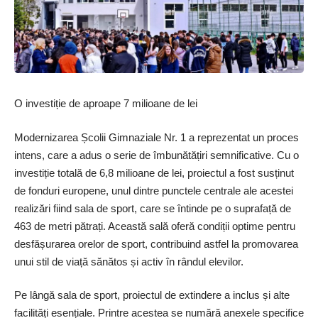
O investiție de aproape 7 milioane de lei
Modernizarea Școlii Gimnaziale Nr. 1 a reprezentat un proces
intens, care a adus o serie de îmbunătățiri semnificative. Cu o
investiție totală de 6,8 milioane de lei, proiectul a fost susținut
de fonduri europene, unul dintre punctele centrale ale acestei
realizări fiind sala de sport, care se întinde pe o suprafață de
463 de metri pătrați. Această sală oferă condiții optime pentru
desfășurarea orelor de sport, contribuind astfel la promovarea
unui stil de viață sănătos și activ în rândul elevilor.
Pe lângă sala de sport, proiectul de extindere a inclus și alte
facilități esențiale. Printre acestea se numără anexele specifice