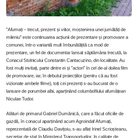
”Afumați – trecut, prezent și viitor, moștenirea unei jumătăți de
mileniu” este continuarea acțiunii de prezentare și promovare a
comunei, într-o variantă mult îmbunătățită ca mod de
prezentare, un fel de documentar lansat săptămâna trecută, la
Conacul Stolnicului Constantin Cantacuzino, din localitate. Au
fost mulți invitați, parte dintre ei și ”actori” în cel de-al doilea film
de promovare, iar, în debutul proiecțiilor (pentru că au fost
vizionate ambele filme), toți cei prezenți s-au bucurat de o
lansare de porumbei albi, aparținând columbofilului afumățean
Niculae Tudor.
Alături de primarul Gabriel Dumănică, care a făcut oficiile de
gazdă, în conacul aparținând acum Agroindaf Afumați,
reprezentată de Claudiu Davițoiu, s-au aflat Irinel Scrioșteanu,
secretar de stat în Ministerul Transporturilor, în calitate de