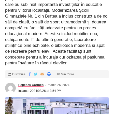
care au subliniat importanța investițiilor în educație
pentru viitorul localității. Modernizarea Școlii
Gimnaziale Nr. 1 din Buftea a inclus construcția de noi
săli de clasă, o sală de sport ultramodernă și dotarea
completă cu facilități adecvate pentru un proces
educațional modern. Acestea includ mobilier nou,
echipamente IT de ultimă generație, laboratoare
științifice bine echipate, o bibliotecă modernă și spații
de recreere pentru elevi. Aceste facilități sunt
concepute pentru a încuraja curiozitatea și pasiunea
pentru învățare în rândul elevilor.
Distribuie
10 Min Citire
Popescu Carmen
martie 26, 2024
Incarcat 2024/03/26 at 3:54 PM