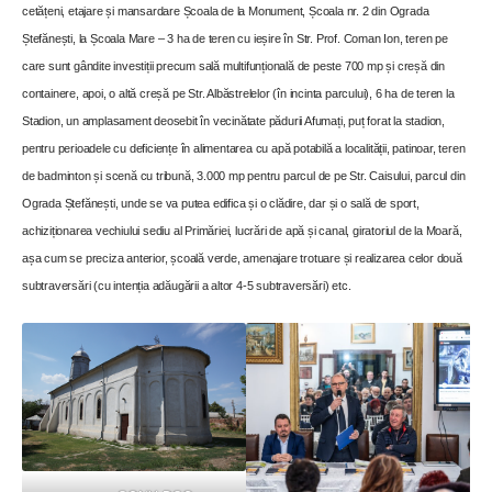
cetățeni, etajare și mansardare Școala de la Monument, Școala nr. 2 din Ograda
Ștefănești, la Școala Mare – 3 ha de teren cu ieșire în Str. Prof. Coman Ion, teren pe
care sunt gândite investiții precum sală multifunțională de peste 700 mp și creșă din
containere, apoi, o altă creșă pe Str. Albăstrelelor (în incinta parcului), 6 ha de teren la
Stadion, un amplasament deosebit în vecinătate pădurii Afumați, puț forat la stadion,
pentru perioadele cu deficiențe în alimentarea cu apă potabilă a localității, patinoar, teren
de badminton și scenă cu tribună, 3.000 mp pentru parcul de pe Str. Caisului, parcul din
Ograda Ștefănești, unde se va putea edifica și o clădire, dar și o sală de sport,
achiziționarea vechiului sediu al Primăriei, lucrări de apă și canal, giratoriul de la Moară,
așa cum se preciza anterior, școală verde, amenajare trotuare și realizarea celor două
subtraversări (cu intenția adăugării a altor 4-5 subtraversări) etc.