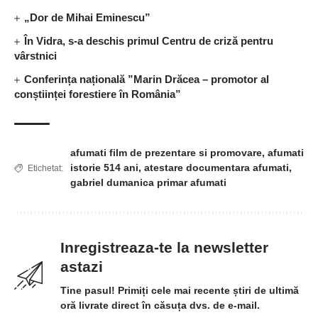
„Dor de Mihai Eminescu”
În Vidra, s-a deschis primul Centru de criză pentru
vârstnici
Conferința națională ”Marin Drăcea – promotor al
conștiinței forestiere în România”
afumati film de prezentare si promovare
,
afumati
istorie 514 ani
,
atestare documentara afumati
,
Etichetat:
gabriel dumanica primar afumati
Inregistreaza-te la newsletter
astazi
Tine pasul! Primiți cele mai recente știri de ultimă
oră livrate direct în căsuța dvs. de e-mail.