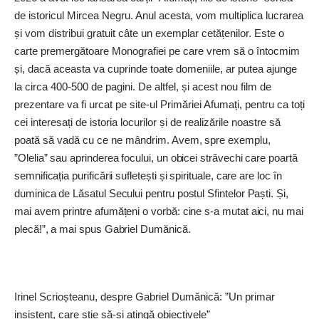
de istoricul Mircea Negru. Anul acesta, vom multiplica lucrarea
și vom distribui gratuit câte un exemplar cetățenilor. Este o
carte premergătoare Monografiei pe care vrem să o întocmim
și, dacă aceasta va cuprinde toate domeniile, ar putea ajunge
la circa 400-500 de pagini. De altfel, și acest nou film de
prezentare va fi urcat pe site-ul Primăriei Afumați, pentru ca toți
cei interesați de istoria locurilor și de realizările noastre să
poată să vadă cu ce ne mândri
m. Avem, spre exemplu,
”Olelia” sau aprinderea focului, un obicei străvechi care poartă
semnificația purificării sufletești și spirituale, care are loc în
duminica de Lăsatul Secului pentru postul Sfintelor Paști. Și,
mai avem printre afumățeni o vorbă: cine s-a mutat aici, nu mai
plecă!”, a mai spus Gabriel Dumănică.
Irinel Scrioșteanu, despre Gabriel Dumănică: ”Un primar
insistent, care știe să-și atingă obiectivele”