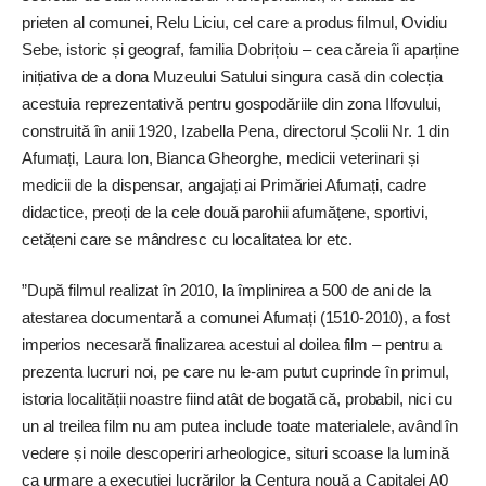
prieten al comunei, Relu Liciu, cel care a produs filmul, Ovidiu
Sebe, istoric și geograf, familia Dobrițoiu – cea căreia îi aparține
inițiativa de a dona Muzeului Satului singura casă din colecția
acestuia reprezentativă pentru gospodăriile din zona Ilfovului,
construită în anii 1920, Izabella Pena, directorul Școlii Nr. 1 din
Afumați, Laura Ion, Bianca Gheorghe, medicii veterinari și
medicii de la dispensar, angajați ai Primăriei Afumați, cadre
didactice, preoți de la cele două parohii afumățene, sportivi,
cetățeni care se mândresc cu localitatea lor etc.
”După filmul realizat în 2010, la împlinirea a 500 de ani de la
atestarea documentară a comunei Afumați (1510-2010), a fost
imperios necesară finalizarea acestui al doilea film – pentru a
prezenta lucruri noi, pe care nu le-am putut cuprinde în primul,
istoria localității noastre fiind atât de bogată că, probabil, nici cu
un al treilea film nu am putea include toate materialele, având în
vedere și noile descoperiri arheologice, situri scoase la lumină
ca urmare a execuției lucrărilor la Centura nouă a Capitalei A0