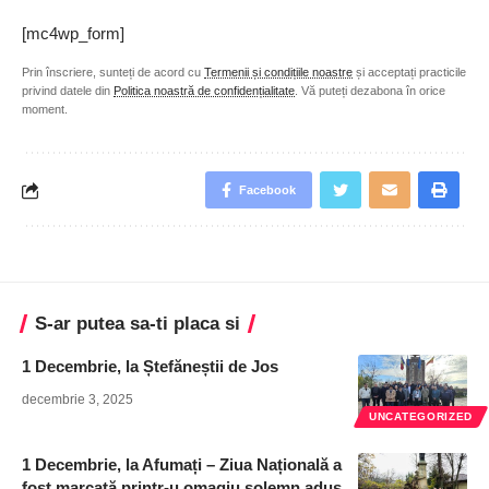
[mc4wp_form]
Prin înscriere, sunteți de acord cu
Termenii și condițiile noastre
și acceptați practicile
privind datele din
Politica noastră de confidențialitate
. Vă puteți dezabona în orice
moment.
Facebook
S-ar putea sa-ti placa si
1 Decembrie, la Ștefăneștii de Jos
decembrie 3, 2025
UNCATEGORIZED
1 Decembrie, la Afumați – Ziua Națională a
fost marcată printr-u omagiu solemn adus