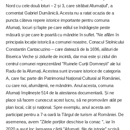
Nord cu cele două loturi – 2 și 3, care străbat Afumațiul”, a
comentat Gabriel Dumănică. Acesta nu a ratat ocazia de a
puncta câteva repere istorice importante pentru comuna
Afumați, locuri și fapte pe care edilul se îndrăgește peste
măsură și pe care le poartă cu mândrie în suflet. ”Ne aflăm în
principala locație istorică a comunei noastre, Conacul Stolnicului
Constantin Cantacuzino – care datează de la 1696, alături de
Biserica Veche și zidurile de incintă, dar mai este și zidul din
centrul comunei reprezentând ”Ruinele Curții Domnești” ale lui
Radu de la Afumați. Acestea sunt izvoare istorice de categoria
A, care fac parte din Patrimoniul Național Cultural al României,
cu care noi, afumățenii, ne mândrim. Anul acesta, comuna
Afumați împlinește 514 de la atestarea documentară. Și ne
place să facem cunoscut acest lucru, să ne pr
omovăm atât pe
plan local, cât și național. Spre exemplu, anul acesta am
participat pen
tru a 7-a oară la Târgul de turism al României. De
asemenea, avem ”Zilele porților deschise la conac ”, iar în
2020 a avut loc lansarea cărții ”Afumați, file de istorie” scrisă