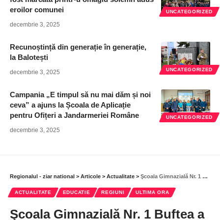
eroilor comunei
UNCATEGORIZED
decembrie 3, 2025
Recunoștință din generație în generație,
la Balotești
UNCATEGORIZED
decembrie 3, 2025
Campania „E timpul să nu mai dăm și noi
ceva” a ajuns la Școala de Aplicație
pentru Ofițeri a Jandarmeriei Române
UNCATEGORIZED
decembrie 3, 2025
Regionalul - ziar national
>
Articole
>
Actualitate
>
Şcoala Gimnazială Nr. 1 Buftea a fost modernizată şi dispune de noi facilităţi
ACTUALITATE
EDUCATIE
REGIUNI
ULTIMA ORA
Şcoala Gimnazială Nr. 1 Buftea a