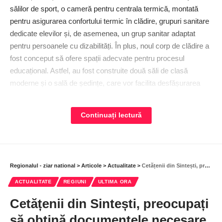
sălilor de sport, o cameră pentru centrala termică, montată
pentru asigurarea confortului termic în clădire, grupuri sanitare
dedicate elevilor și, de asemenea, un grup sanitar adaptat
pentru persoanele cu dizabilități. În plus, noul corp de clădire a
fost conceput să ofere spații adecvate pentru procesul
educațional. Astfel, au fost construite două săli de clasă
moderne și o sală de ședințe, care vor facilita desfășurarea
activităților didactice și administrative.
Continuați lectură
O educație de calitate pentru toți elevii din județ
Această inițiativă pusă în practică de admi­nistrația din Buftea,
sub conducerea primarului Gheorghe Pistol, a reprezentat un
Regionalul - ziar national
>
Articole
>
Actualitate
>
Cetățenii din Sintești, preocupați să obțină documentele necesare încheierii contractelor pentru furnizarea de energie electrică
angajament profund pentru creșterea calității educației și a
mediului de învățare pentru tinerii din comunitate.
ACTUALITATE
REGIUNI
ULTIMA ORA
Cetățenii din Sintești, preocupați
Hubert Thuma, pre­șe­dintele Consiliului ­Ju­d­ețean Ilfov, și-a
exprimat admirația pentru rezultatele finale ale acestui proces
să obțină documentele necesare