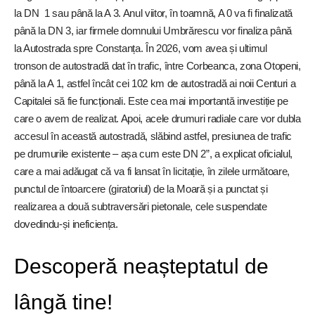
la DN 1 sau până la A 3. Anul viitor, în toamnă, A 0 va fi finalizată
până la DN 3, iar firmele domnului Umbrărescu vor finaliza până
la Autostrada spre Constanța. În 2026, vom avea și ultimul
tronson de autostradă dat în trafic, între Corbeanca, zona Otopeni,
până la A 1, astfel încât cei 102 km de autostradă ai noii Centuri a
Capitalei să fie funcționali. Este cea mai importantă investiție pe
care o avem de realizat. Apoi, acele drumuri radiale care vor dubla
accesul în această autostradă, slăbind astfel, presiunea de trafic
pe drumurile existente – așa cum este DN 2”, a explicat oficialul,
care a mai adăugat că va fi lansat în licitație, în zilele următoare,
punctul de întoarcere (giratoriul) de la Moară și a punctat și
realizarea a două subtraversări pietonale, cele suspendate
dovedindu-și ineficiența.
Descoperă neașteptatul de
lângă tine!