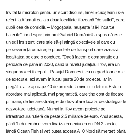
Invitat la microfon pentru un scurt discurs, Irinel Scrioșteanu s-a
referit la Afumați ca la a doua localitate ilfoveană ”de suflet”, care,
după cea de domiciliu – Mogoșoaia, reușește ”să-i încarce
bateriile”, iar despre primarul Gabriel Dumănică a spus că este
un edil insistent, care știe să-și atingă obiectivele și care cu
perseverență urmărește proiectele de transport care vizează
localitatea pe care o conduce. ”Dacă facem o comparație cu
perioada de până în 2020, când la nivelul județului Ilfov, era un
singur proiect început – Pasajul Domnești, cu un grad foarte mic
de execuție, azi avem în lucru peste 20 de proiecte, iar în
pregătire alte aproape 40 de proiecte la nivelul județului. Este o
abordare mai aplicată, mai pragmatică, care ține cont de fiecare
primărie, de fiecare strategie de dezvoltare locală, de strategia de
dezvoltare județeană. Numai la Ilfov avem proiecte pe
infrastructura rutieră de peste 2,5 miliarde de euro. Anul acesta,
până în de
cembrie, vom finaliza conexiunea cu DN 2, acolo,
lângă Ocean Fish și veți putea accesa A 0 Nord să mergeți până