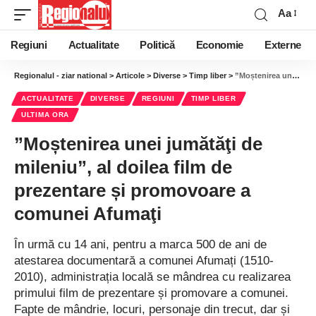
Aa
Regiuni
Actualitate
Politică
Economie
Externe
Regionalul - ziar national
>
Articole
>
Diverse
>
Timp liber
>
”Moștenirea unei jumătăţi de mileniu”, al doilea film de prezentare și promovoare a comunei Afumaţi
ACTUALITATE
DIVERSE
REGIUNI
TIMP LIBER
ULTIMA ORA
”Moștenirea unei jumătăţi de
mileniu”, al doilea film de
prezentare și promovoare a
comunei Afumaţi
În urmă cu 14 ani, pentru a marca 500 de ani de
atestarea documentară a comunei Afumați (1510-
2010), administrația locală se mândrea cu realizarea
primului film de prezentare și promovare a comunei.
Fapte de mândrie, locuri, personaje din trecut, dar și