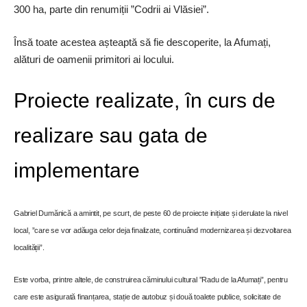
300 ha, parte din renumiții ”Codrii ai Vlăsiei”.
Însă toate acestea așteaptă să fie descoperite, la Afumați,
alături de oamenii primitori ai locului.
Proiecte realizate, în curs de
realizare sau gata de
implementare
Gabriel Dumănică a amintit, pe scurt, de peste 60 de proiecte inițiate și derulate la nivel
local, ”care se vor adăuga celor deja finalizate, continuând modernizarea și dezvoltarea
localității”.
Este vorba, printre altele, de construirea căminului cultural ”Radu de la Afumați”, pentru
care este asigurată finanțarea, stație de autobuz și două toalete publice, solicitate de