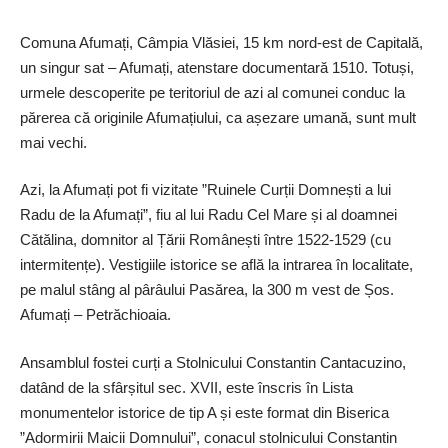
Comuna Afumați, Câmpia Vlăsiei, 15 km nord-est de Capitală,
un singur sat – Afumați, atenstare documentară 1510. Totuși,
urmele descoperite pe teritoriul de azi al comunei conduc la
părerea că originile Afumațiului, ca așezare umană, sunt mult
mai vechi.
Azi, la Afumați pot fi vizitate ”Ruinele Curții Domnești a lui
Radu de la Afumați”, fiu al lui Radu Cel Mare și al doamnei
Cătălina, domnitor al Țării Românești între 1522-1529 (cu
intermitențe). Vestigiile istorice se află la intrarea în localitate,
pe malul stâng al pârâului Pasărea, la 300 m vest de Șos.
Afumați – Petrăchioaia.
Ansamblul fostei curți a Stolnicului Constantin Cantacuzino,
datând de la sfârșitul sec. XVII, este înscris în Lista
monumentelor istorice de tip A și este format din Biserica
”Adormirii Maicii Domnului”, conacul stolnicului Constantin