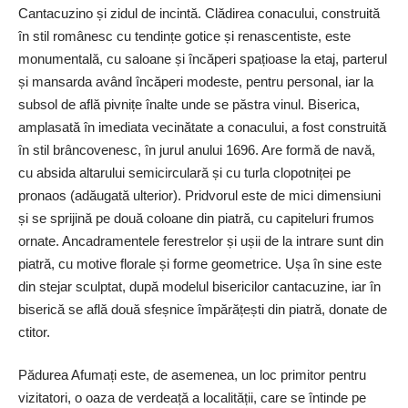
Cantacuzino și zidul de incintă. Clădirea conacului, construită
în stil românesc cu tendințe gotice și renascentiste, este
monumentală, cu saloane și încăperi spațioase la etaj, parterul
și mansarda având încăperi modeste, pentru personal, iar la
subsol de află pivnițe înalte unde se păstra vinul. Biserica,
amplasată în imediata vecinătate a conacului, a fost construită
în stil brâncovenesc, în jurul anului 1696. Are formă de navă,
cu absida altarului semicirculară și cu turla clopotniței pe
pronaos (adăugată ulterior). Pridvorul este de mici dimensiuni
și se sprijină pe două coloane din piatră, cu capiteluri frumos
ornate. Ancadramentele ferestrelor și ușii de la intrare sunt din
piatră, cu motive florale și forme geometrice. Ușa în sine este
din stejar sculptat, după modelul bisericilor cantacuzine, iar în
biserică se află două sfeșnice împărățești din piatră, donate de
ctitor.
Pădurea Afumați este, de asemenea, un loc primitor pentru
vizitatori, o oaza de verdeață a localității, care se întinde pe