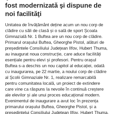
fost modernizată şi dispune de
noi facilităţi
Unitatea de învățământ deține acum un nou corp de
clădire cu săli de clasă și o sală de sport Școala
Gimnazială Nr. 1 Buftea are un nou corp de clădire.
Primarul orașului Buftea, Gheorghe Pistol, alături de
președintele Consiliului Județean Ilfov, Hubert Thuma,
au inaugurat noua construcție, care aduce facilități
esențiale pentru elevi și profesori. Pentru orașul
Buftea s-a deschis un nou capitol al educației, odată
cu inau­gurarea, pe 22 martie, a noului corp de clădire
al Școlii Gimnaziale Nr. 1, realizare remarcabilă
pentru comunitatea locală, un proiect de extindere
care vine ca răspuns la nevoile în continuă creștere
ale elevilor și ale unui proces educațional modern.
Evenimentul de inau­gurare a avut loc în pre­zența
primarului orașului Buftea, Gheorghe Pistol, și a
președintelui Consiliului Județean Ilfov, Hubert Thuma,