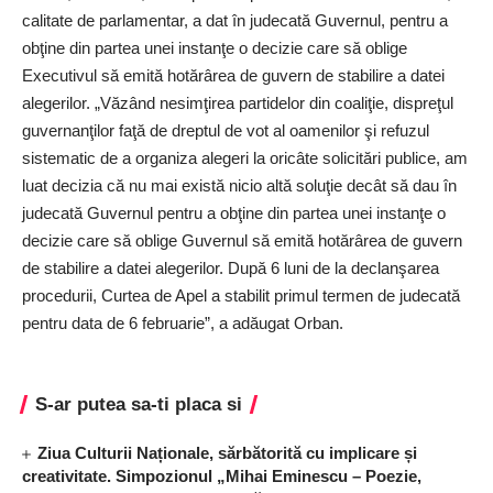
calitate de parlamentar, a dat în judecată Guvernul, pentru a
obţine din partea unei instanţe o decizie care să oblige
Executivul să emită hotărârea de guvern de stabilire a datei
alegerilor. „Văzând nesimţirea partidelor din coaliţie, dispreţul
guvernanţilor faţă de dreptul de vot al oamenilor şi refuzul
sistematic de a organiza alegeri la oricâte solicitări publice, am
luat decizia că nu mai există nicio altă soluţie decât să dau în
judecată Guvernul pentru a obţine din partea unei instanţe o
decizie care să oblige Guvernul să emită hotărârea de guvern
de stabilire a datei alegerilor. După 6 luni de la declanşarea
procedurii, Curtea de Apel a stabilit primul termen de judecată
pentru data de 6 februarie”, a adăugat Orban.
S-ar putea sa-ti placa si
Ziua Culturii Naționale, sărbătorită cu implicare și
creativitate. Simpozionul „Mihai Eminescu – Poezie,