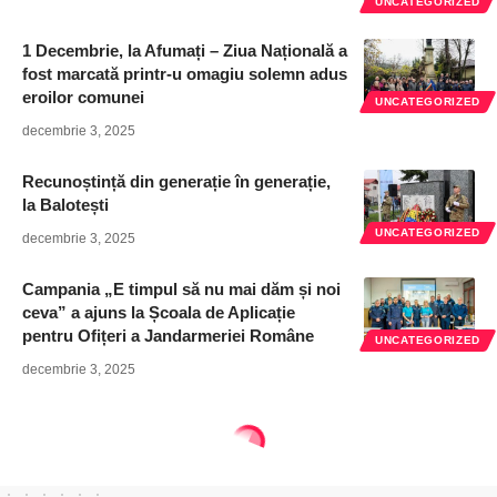
UNCATEGORIZED
1 Decembrie, la Afumați – Ziua Națională a
fost marcată printr-u omagiu solemn adus
eroilor comunei
UNCATEGORIZED
decembrie 3, 2025
Recunoștință din generație în generație,
la Balotești
UNCATEGORIZED
decembrie 3, 2025
Campania „E timpul să nu mai dăm și noi
ceva” a ajuns la Școala de Aplicație
pentru Ofițeri a Jandarmeriei Române
UNCATEGORIZED
decembrie 3, 2025
Regionalul - ziar national
>
Articole
>
Actualitate
>
Ministrul de Interne a dat în judecată Universitatea ”Babeş-Bolyai”