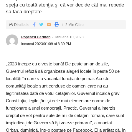
speţa cu toată atenţia şi că vor decide cât mai repede
să facă dreptate.
Distribuie
2 Min Citire
Popescu Carmen
ianuarie 10, 2023
Incarcat 2023/01/09 at 8:39 PM
„2023 începe cu o veste bună! De peste un an de zile,
Guvernul refuză să organizeze alegeri locale în peste 50 de
localităţi în care s-a vacantat funcţia de primar. Aceste
comunităţi locale sunt conduse de oameni care nu au
legitimitatea dată de votul cetăţenilor. Guvernul încalcă grav
Constituţia, legile ţării şi cele mai elementare norme de
funcţionare a unei democraţii. Practic, Guvernul a interzis
dreptul de vot pentru sute de mii de cetăţeni români, care sunt
împiedicaţi de Guvern să îşi voteze primarul”, a anunțat
Orban, duminică, într-o postare pe Facebook. El a arătat că, în