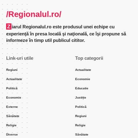
ACTUALITATE
EDUCATIE
POLITICĂ
Ministrul de Interne a dat în
judecată Universitatea ”Babeş-
Bolyai”
Distribuie
3 Min Citire
Popescu Carmen
ianuarie 10, 2023
Incarcat 2023/01/09 at 8:37 PM