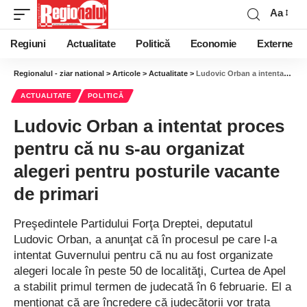
Aa
Regiuni
Actualitate
Politică
Economie
Externe
Regionalul - ziar national
>
Articole
>
Actualitate
>
Ludovic Orban a intentat proces pentru că nu s-au organizat alegeri pentru posturile vacante de primari
ACTUALITATE
POLITICĂ
Ludovic Orban a intentat proces
pentru că nu s-au organizat
alegeri pentru posturile vacante
de primari
Preşedintele Partidului Forţa Dreptei, deputatul
Ludovic Orban, a anunţat că în procesul pe care l-a
intentat Guvernului pentru că nu au fost organizate
alegeri locale în peste 50 de localităţi, Curtea de Apel
a stabilit primul termen de judecată în 6 februarie. El a
menţionat că are încredere că judecătorii vor trata