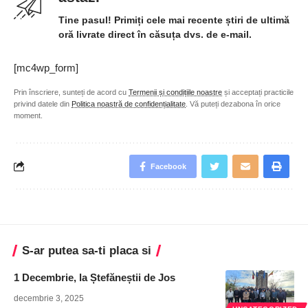
Tine pasul! Primiți cele mai recente știri de ultimă
oră livrate direct în căsuța dvs. de e-mail.
[mc4wp_form]
Prin înscriere, sunteți de acord cu
Termenii și condițiile noastre
și acceptați practicile
privind datele din
Politica noastră de confidențialitate
. Vă puteți dezabona în orice
moment.
Facebook
S-ar putea sa-ti placa si
1 Decembrie, la Ștefăneștii de Jos
decembrie 3, 2025