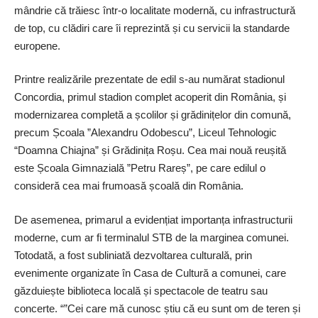
mândrie că trăiesc într-o localitate modernă, cu infrastructură
de top, cu clădiri care îi reprezintă și cu servicii la standarde
europene.
Printre realizările prezentate de edil s-au numărat stadionul
Concordia, primul stadion complet acoperit din România, și
modernizarea completă a școlilor și grădinițelor din comună,
precum Școala ”Alexandru Odobescu”, Liceul Tehnologic
“Doamna Chiajna” și Grădinița Roșu. Cea mai nouă reușită
este Școala Gimnazială ”Petru Rareș”, pe care edilul o
consideră cea mai frumoasă școală din România.
De asemenea, primarul a evidențiat importanța infrastructurii
moderne, cum ar fi terminalul STB de la marginea comunei.
Totodată, a fost subliniată dezvoltarea culturală, prin
evenimente organizate în Casa de Cultură a comunei, care
găzduiește biblioteca locală și spectacole de teatru sau
concerte. “”Cei care mă cunosc știu că eu sunt om de teren și