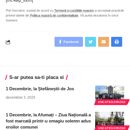
[mc4wp_form]
Prin înscriere, sunteți de acord cu
Termenii și condițiile noastre
și acceptați practicile
privind datele din
Politica noastră de confidențialitate
. Vă puteți dezabona în orice
moment.
Facebook
S-ar putea sa-ti placa si
1 Decembrie, la Ștefăneștii de Jos
decembrie 3, 2025
UNCATEGORIZED
1 Decembrie, la Afumați – Ziua Națională a
fost marcată printr-u omagiu solemn adus
eroilor comunei
UNCATEGORIZED