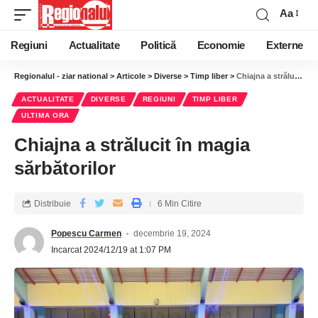
Aa
Regiuni
Actualitate
Politică
Economie
Externe
Regionalul - ziar national
>
Articole
>
Diverse
>
Timp liber
>
Chiajna a strălucit în magia sărbătorilor
ACTUALITATE
DIVERSE
REGIUNI
TIMP LIBER
ULTIMA ORA
Chiajna a strălucit în magia
sărbătorilor
Distribuie
6 Min Citire
Popescu Carmen
decembrie 19, 2024
Incarcat 2024/12/19 at 1:07 PM