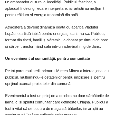
un ambasador cultural al localității. Publicul, fascinat, a
aplaudat îndelung fiecare interpretare, iar artiștii au mulțumit
pentru căldura și energia transmisă din sală.
Atmosfera a devenit dinamică odată cu apariția Vlăduței
Lupău, o artistă iubită pentru energia și carisma sa. Publicul,
format din tineri, familii și vârstnici, a dansat pe ritmuri de hore
și sârbe, transformând sala într-un adevărat ring de dans.
Un eveniment al comunității, pentru comunitate
Pe tot parcursul serii, primarul Mircea Minea a interacționat cu
publicul, mulțumindu-le cetățenilor pentru implicare și pentru
sprijinul acordat proiectelor din comună.
Evenimentul a fost un prilej de a celebra nu doar sărbătorile de
iarnă, ci și spiritul comunitar care definește Chiajna. Publicul a
fost invitat să se bucure de magia sărbătorilor, iar artiștii au
continuat să încânte sufletele celor prezenți.