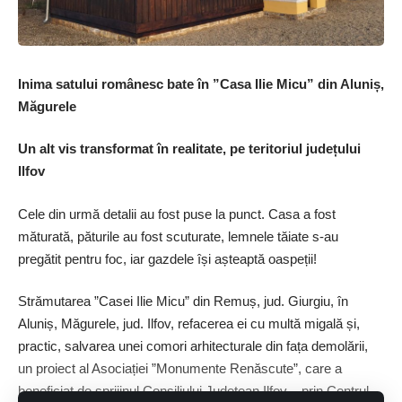
din premii copiilor talentați și i-au felicitat pe toți pentru emoția
pe care au transmis-o prin cântec, pe părinți și profesori –
pentru implicare în pregătirea lor, pe organizatorii acestui
concurs extraordinar de frumos.
Inima satului românesc bate în ”Casa Ilie Micu” din Aluniș,
Măgurele
Spectacolul de la Buftea a debutat cu scurte reprezentanții de
voce și la pian ale câtorva copii talentați ai Clubului de Muzică
Un alt vis transformat în realitate, pe teritoriul județului
Buftea, îndrumați de Marcu Sorin, apoi, la categoria
Ilfov
”Preșcolari”, au urcat pe scenă ”Îngerașii” – Grădinița Nr. 3
Izvorani, îndrumător Costea Lidia, ”Steluțele Crăciunului” –
Cele din urmă detalii au fost puse la punct. Casa a fost
Grădinița Nr. 4 din Buftea, îndrumător Caraliu Andreea și Ioniță
măturată, păturile au fost scuturate, lemnele tăiate s-au
Ioana Izabela – coruri răsplătite în cadrul concursului cu
pregătit pentru foc, iar gazdele își așteaptă oaspeții!
mențiuni. Ne-au colindat apoi ”Albinuțele magice” ale Grădiniței
”Rază de soare” Buftea, îndrumător State Mariana și
Strămutarea ”Casei Ilie Micu” din Remuș, jud. Giurgiu, în
Paraschiv Laura, ”Micii colindători” – Școala Gim. Nr. 1
Aluniș, Măgurele, jud. Ilfov, refacerea ei cu multă migală și,
Mogoșoaia, îndrumător Posnaeș Ileana Cristiana și colegii lor
practic, salvarea unei comori arhitecturale din fața demolării,
mai mici – ”Mugurașii”, coordonați de Șerbănică Anișoara,
un proiect al Asociației ”Monumente Renăscute”, care a
precum și ”Piticii colindători” și ”Rățuștele vesele” – două
beneficiat de sprijinul Consiliului Județean Ilfov – prin Centrul