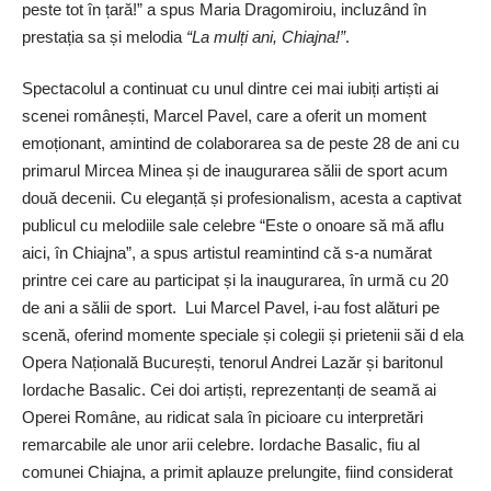
peste tot în țară!” a spus Maria Dragomiroiu, incluzând în
prestația sa și melodia
“La mulți ani, Chiajna!”
.
Spectacolul a continuat cu unul dintre cei mai iubiți artiști ai
scenei românești, Marcel Pavel, care a oferit un moment
emoționant, amintind de colaborarea sa de peste 28 de ani cu
primarul Mircea Minea și de inaugurarea sălii de sport acum
două decenii. Cu eleganță și profesionalism, acesta a captivat
publicul cu melodiile sale celebre “Este o onoare să mă aflu
aici, în Chiajna”, a spus artistul reamintind că s-a numărat
printre cei care au participat și la inaugurarea, în urmă cu 20
de ani a sălii de sport. Lui Marcel Pavel, i-au fost alături pe
scenă, oferind momente speciale și colegii și prietenii săi d ela
Opera Națională București, tenorul Andrei Lazăr și baritonul
Iordache Basalic. Cei doi artiști, reprezentanți de seamă ai
Operei Române, au ridicat sala în picioare cu interpretări
remarcabile ale unor arii celebre. Iordache Basalic, fiu al
comunei Chiajna, a primit aplauze prelungite, fiind considerat