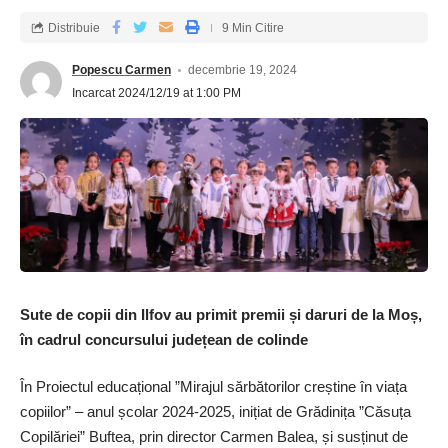
Distribuie
9 Min Citire
Popescu Carmen
decembrie 19, 2024
Incarcat 2024/12/19 at 1:00 PM
Sute de copii din Ilfov au primit premii și daruri de la Moș,
în cadrul concursului județean de colinde
În Proiectul educațional ”Mirajul sărbătorilor creștine în viața
copiilor” – anul școlar 2024-2025, inițiat de Grădinița ”Căsuța
Copilăriei” Buftea, prin director Carmen Balea, și susținut de