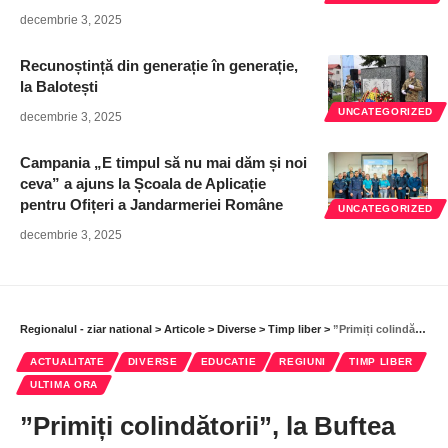
decembrie 3, 2025
Recunoștință din generație în generație,
la Balotești
UNCATEGORIZED
decembrie 3, 2025
Campania „E timpul să nu mai dăm și noi
ceva” a ajuns la Școala de Aplicație
pentru Ofițeri a Jandarmeriei Române
UNCATEGORIZED
decembrie 3, 2025
Regionalul - ziar national
>
Articole
>
Diverse
>
Timp liber
>
”Primiți colindătorii”, la Buftea
ACTUALITATE
DIVERSE
EDUCATIE
REGIUNI
TIMP LIBER
ULTIMA ORA
”Primiți colindătorii”, la Buftea