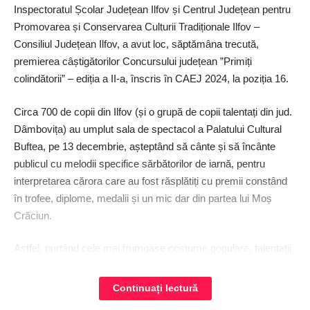
Inspectoratul Școlar Județean Ilfov și Centrul Județean pentru
Promovarea și Conservarea Culturii Tradiționale Ilfov –
Consiliul Județean Ilfov, a avut loc, săptămâna trecută,
premierea câștigătorilor Concursului județean ”Primiți
colindătorii” – ediția a II-a, înscris în CAEJ 2024, la poziția 16.
Circa 700 de copii din Ilfov (și o grupă de copii talentați din jud.
Dâmbovița) au umplut sala de spectacol a Palatului Cultural
Buftea, pe 13 decembrie, așteptând să cânte și să încânte
publicul cu melodii specifice sărbătorilor de iarnă, pentru
interpretarea cărora care au fost răsplătiți cu premii constând
în trofee, diplome, medalii și un mic dar din partea lui Moș
Crăciun.
Astfel, purtând cele mai frumoase costume populare, talentații
copii ilfoveni și-au dorit o nouă celebrare a tradițiilor românești,
s-au strâns cu bucurie la un loc, au cântat colinde și au făcut
Continuați lectură
dovada că tradițiile sunt încă vii în rândul generațiilor tinere,