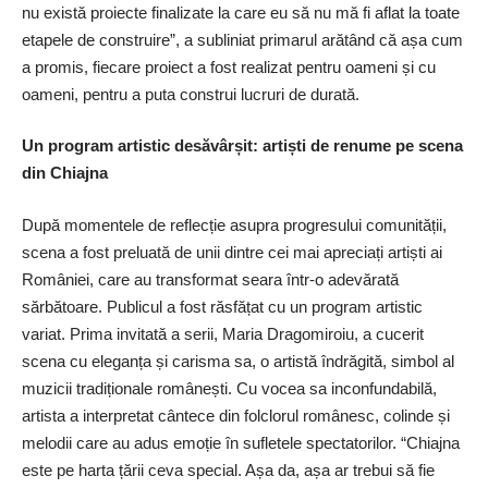
nu există proiecte finalizate la care eu să nu mă fi aflat la toate
etapele de construire”, a subliniat primarul arătând că așa cum
a promis, fiecare proiect a fost realizat pentru oameni și cu
oameni, pentru a puta construi lucruri de durată.
Un program artistic desăvârșit: artiști de renume pe scena
din Chiajna
După momentele de reflecție asupra progresului comunității,
scena a fost preluată de unii dintre cei mai apreciați artiști ai
României, care au transformat seara într-o adevărată
sărbătoare. Publicul a fost răsfățat cu un program artistic
variat. Prima invitată a serii, Maria Dragomiroiu, a cucerit
scena cu eleganța și carisma sa, o artistă îndrăgită, simbol al
muzicii tradiționale românești. Cu vocea sa inconfundabilă,
artista a interpretat cântece din folclorul românesc, colinde și
melodii care au adus emoție în sufletele spectatorilor. “Chiajna
este pe harta țării ceva special. Așa da, așa ar trebui să fie