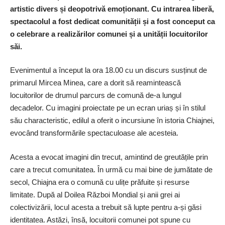
artistic divers și deopotrivă emoționant. Cu intrarea liberă,
spectacolul a fost dedicat comunității și a fost conceput ca
o celebrare a realizărilor comunei și a unității locuitorilor
săi.
Evenimentul a început la ora 18.00 cu un discurs susținut de
primarul Mircea Minea, care a dorit să reamintească
locuitorilor de drumul parcurs de comună de-a lungul
decadelor. Cu imagini proiectate pe un ecran uriaș și în stilul
său characteristic, edilul a oferit o incursiune în istoria Chiajnei,
evocând transformările spectaculoase ale acesteia.
Acesta a evocat imagini din trecut, amintind de greutățile prin
care a trecut comunitatea. În urmă cu mai bine de jumătate de
secol, Chiajna era o comună cu ulițe prăfuite și resurse
limitate. După al Doilea Război Mondial și anii grei ai
colectivizării, locul acesta a trebuit să lupte pentru a-și găsi
identitatea. Astăzi, însă, locuitorii comunei pot spune cu