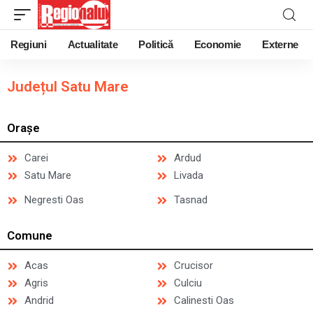
Regiuni
Actualitate
Politică
Economie
Externe
Județul Satu Mare
Orașe
Carei
Ardud
Satu Mare
Livada
Negresti Oas
Tasnad
Comune
Acas
Crucisor
Agris
Culciu
Andrid
Calinesti Oas