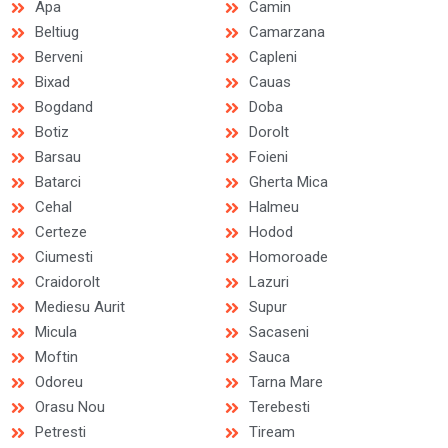
Apa
Camin
Beltiug
Camarzana
Berveni
Capleni
Bixad
Cauas
Bogdand
Doba
Botiz
Dorolt
Barsau
Foieni
Batarci
Gherta Mica
Cehal
Halmeu
Certeze
Hodod
Ciumesti
Homoroade
Craidorolt
Lazuri
Mediesu Aurit
Supur
Micula
Sacaseni
Moftin
Sauca
Odoreu
Tarna Mare
Orasu Nou
Terebesti
Petresti
Tiream