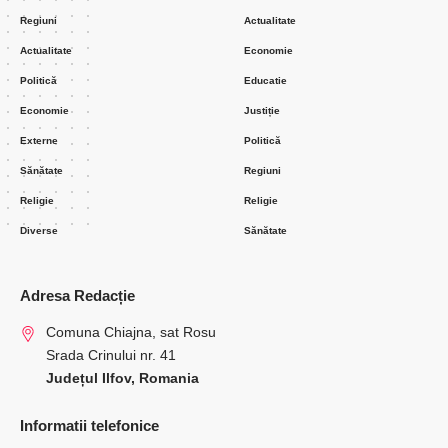
Regiuni
Actualitate
Actualitate
Economie
Politică
Educatie
Economie
Justiție
Externe
Politică
Sănătate
Regiuni
Religie
Religie
Diverse
Sănătate
Adresa Redacție
Comuna Chiajna, sat Rosu
Srada Crinului nr. 41
Județul Ilfov, Romania
Informatii telefonice