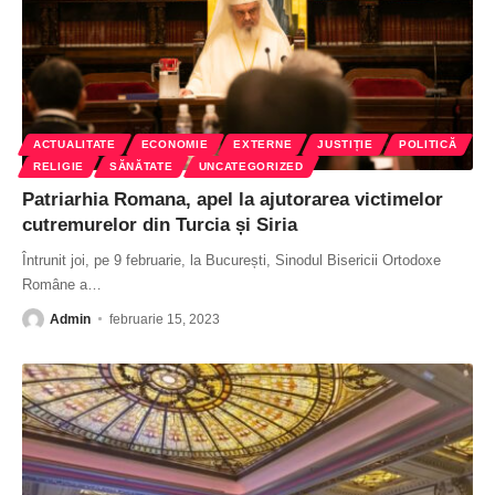
ACTUALITATE
ECONOMIE
EXTERNE
JUSTIȚIE
POLITICĂ
RELIGIE
SĂNĂTATE
UNCATEGORIZED
Patriarhia Romana, apel la ajutorarea victimelor
cutremurelor din Turcia și Siria
Întrunit joi, pe 9 februarie, la București, Sinodul Bisericii Ortodoxe
Române a
…
Admin
februarie 15, 2023