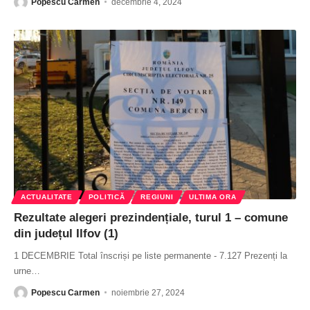
Popescu Carmen
decembrie 4, 2024
ACTUALITATE
POLITICĂ
REGIUNI
ULTIMA ORA
Rezultate alegeri prezindențiale, turul 1 – comune
din județul Ilfov (1)
1 DECEMBRIE Total înscriși pe liste permanente - 7.127 Prezenți la
urne
…
Popescu Carmen
noiembrie 27, 2024