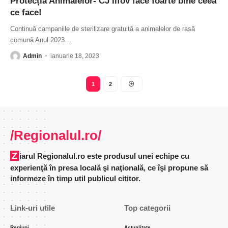
Protecția Animalelor- CJ Ilfov face foarte bine ceea
ce face!
Continuă campaniile de sterilizare gratuită a animalelor de rasă
comună Anul 2023
…
Admin
ianuarie 18, 2023
1
2
/Regionalul.ro/
Ziarul Regionalul.ro este produsul unei echipe cu
experienţă în presa locală şi naţională, ce îşi propune să
informeze în timp util publicul cititor.
Link-uri utile
Top categorii
Regiuni
Actualitate