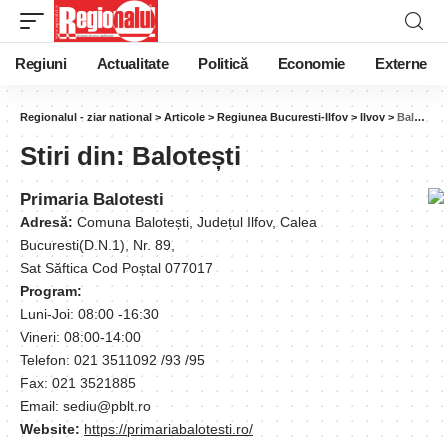
Regiuni
Actualitate
Politică
Economie
Externe
Regionalul - ziar national
>
Articole
>
Regiunea Bucuresti-Ilfov
>
Ilvov
>
Balotești
Stiri din:
Balotești
Primaria Balotesti
Adresă:
Comuna Balotești, Județul Ilfov, Calea
Bucuresti(D.N.1), Nr. 89,
Sat Săftica Cod Poștal 077017
Program:
Luni-Joi: 08:00 -16:30
Vineri: 08:00-14:00
Telefon: 021 3511092 /93 /95
Fax: 021 3521885
Email: sediu@pblt.ro
Website:
https://primariabalotesti.ro/