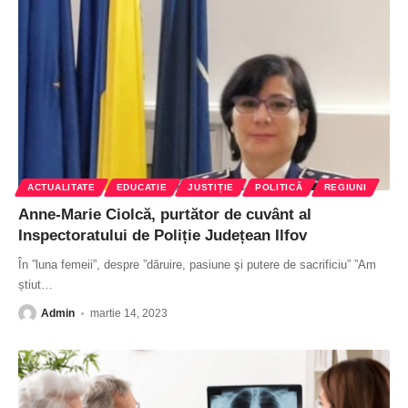
ACTUALITATE
EDUCATIE
JUSTIȚIE
POLITICĂ
REGIUNI
Anne-Marie Ciolcă, purtător de cuvânt al
Inspectoratului de Poliție Județean Ilfov
În ”luna femeii”, despre ”dăruire, pasiune şi putere de sacrificiu” ”Am
știut
…
Admin
martie 14, 2023