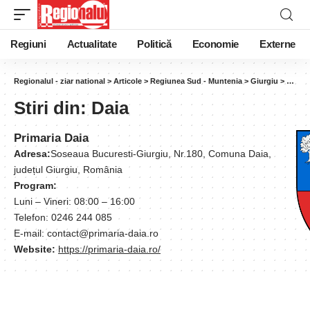
Regiuni
Actualitate
Politică
Economie
Externe
Regionalul - ziar national
>
Articole
>
Regiunea Sud - Muntenia
>
Giurgiu
>
Daia
Stiri din:
Daia
Primaria Daia
Adresa:
Soseaua Bucuresti-Giurgiu, Nr.180, Comuna Daia,
județul Giurgiu, România
Program:
Luni – Vineri: 08:00 – 16:00
Telefon: 0246 244 085
E-mail: contact@primaria-daia.ro
Website:
https://primaria-daia.ro/