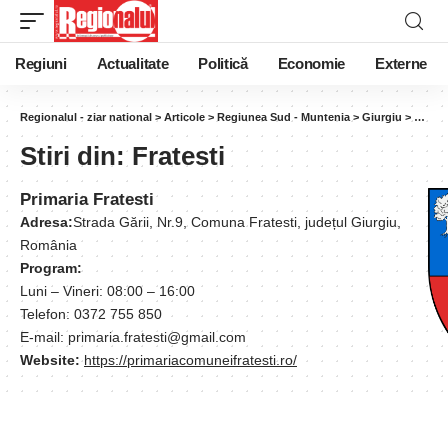
Regiuni
Actualitate
Politică
Economie
Externe
Regionalul - ziar national
>
Articole
>
Regiunea Sud - Muntenia
>
Giurgiu
>
Frates
Stiri din:
Fratesti
Primaria Fratesti
Adresa:
Strada Gării, Nr.9, Comuna Fratesti, județul Giurgiu,
România
Program:
Luni – Vineri: 08:00 – 16:00
Telefon: 0372 755 850
E-mail: primaria.fratesti@gmail.com
Website:
https://primariacomuneifratesti.ro/