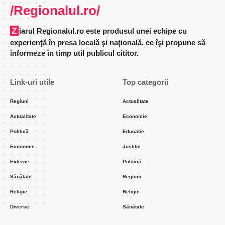
/Regionalul.ro/
Ziarul Regionalul.ro este produsul unei echipe cu
experienţă în presa locală şi naţională, ce îşi propune să
informeze în timp util publicul cititor.
Link-uri utile
Top categorii
Regiuni
Actualitate
Actualitate
Economie
Politică
Educatie
Economie
Justiție
Externe
Politică
Sănătate
Regiuni
Religie
Religie
Diverse
Sănătate