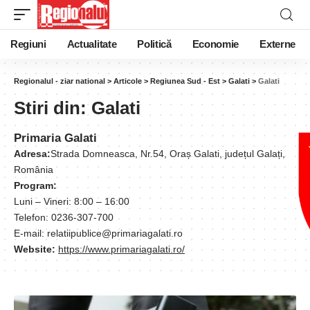
Regiuni
Actualitate
Politică
Economie
Externe
Regionalul - ziar national
>
Articole
>
Regiunea Sud - Est
>
Galati
>
Galati
Stiri din:
Galati
Primaria Galati
Adresa:
Strada Domneasca, Nr.54, Oraș Galati, județul Galați,
România
Program:
Luni – Vineri: 8:00 – 16:00
Telefon: 0236-307-700
E-mail: relatiipublice@primariagalati.ro
Website:
https://www.primariagalati.ro/