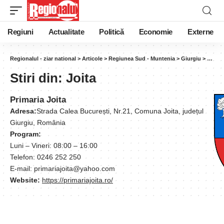
Regiuni
Actualitate
Politică
Economie
Externe
Regionalul - ziar national
>
Articole
>
Regiunea Sud - Muntenia
>
Giurgiu
>
Joita
Stiri din:
Joita
Primaria Joita
Adresa:
Strada Calea București, Nr.21, Comuna Joita, județul
Giurgiu, România
Program:
Luni – Vineri: 08:00 – 16:00
Telefon: 0246 252 250
E-mail: primariajoita@yahoo.com
Website:
https://primariajoita.ro/