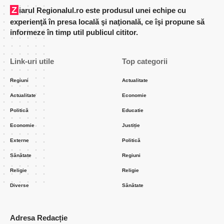
Ziarul Regionalul.ro este produsul unei echipe cu
experienţă în presa locală şi naţională, ce îşi propune să
informeze în timp util publicul cititor.
Link-uri utile
Top categorii
Regiuni
Actualitate
Actualitate
Economie
Politică
Educatie
Economie
Justiție
Externe
Politică
Sănătate
Regiuni
Religie
Religie
Diverse
Sănătate
Adresa Redacție