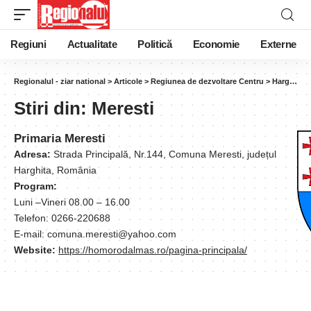
Regiuni
Actualitate
Politică
Economie
Externe
Regionalul - ziar national
>
Articole
>
Regiunea de dezvoltare Centru
>
Harghita
Stiri din:
Meresti
Primaria Meresti
Adresa:
Strada Principală, Nr.144, Comuna Meresti, județul
Harghita, România
Program:
Luni –Vineri 08.00 – 16.00
Telefon: 0266-220688
E-mail: comuna.meresti@yahoo.com
Website:
https://homorodalmas.ro/pagina-principala/