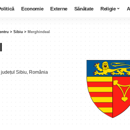
olitică
Economie
Externe
Sănătate
Religie
A
entru
>
Sibiu
>
Merghindeal
l
 județul Sibiu, România