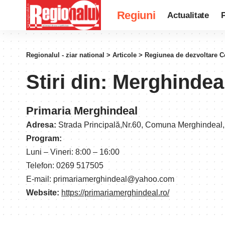
Regiuni
Actualitate
P
Regionalul - ziar national
>
Articole
>
Regiunea de dezvoltare C
Stiri din:
Merghindea
Primaria Merghindeal
Adresa:
Strada Principală,Nr.60, Comuna Merghindeal,
Program:
Luni – Vineri: 8:00 – 16:00
Telefon: 0269 517505
E-mail: primariamerghindeal@yahoo.com
Website:
https://primariamerghindeal.ro/