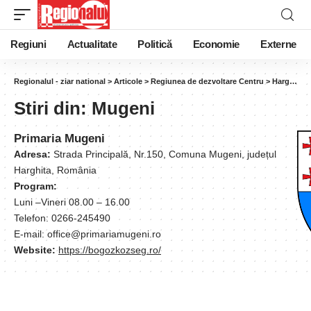
Regiuni
Actualitate
Politică
Economie
Externe
Regionalul - ziar national
>
Articole
>
Regiunea de dezvoltare Centru
>
Harghita
Stiri din:
Mugeni
Primaria Mugeni
Adresa:
Strada Principală, Nr.150, Comuna Mugeni, județul
Harghita, România
Program:
Luni –Vineri 08.00 – 16.00
Telefon: 0266-245490
E-mail: office@primariamugeni.ro
Website:
https://bogozkozseg.ro/