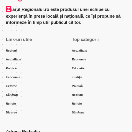
Ziarul Regionalul.ro este produsul unei echipe cu
experienţă în presa locală şi naţională, ce îşi propune să
informeze în timp util publicul cititor.
Link-uri utile
Top categorii
Regiuni
Actualitate
Actualitate
Economie
Politică
Educatie
Economie
Justiție
Externe
Politică
Sănătate
Regiuni
Religie
Religie
Diverse
Sănătate
Adresa Redacție