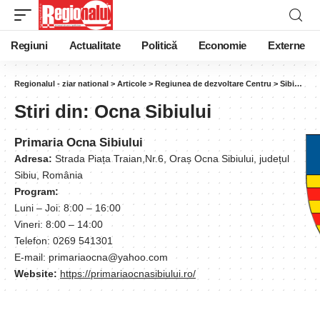
Regiuni
Actualitate
Politică
Economie
Externe
Regionalul - ziar national
>
Articole
>
Regiunea de dezvoltare Centru
>
Sibiu
>
Ocn
Stiri din:
Ocna Sibiului
Primaria Ocna Sibiului
Adresa:
Strada Piața Traian,Nr.6, Oraș Ocna Sibiului, județul
Sibiu, România
Program:
Luni – Joi: 8:00 – 16:00
Vineri: 8:00 – 14:00
Telefon: 0269 541301
E-mail: primariaocna@yahoo.com
Website:
https://primariaocnasibiului.ro/