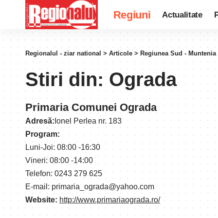
Regiuni
Actualitate
P
Regionalul - ziar national
>
Articole
>
Regiunea Sud - Muntenia
Stiri din:
Ograda
Primaria Comunei Ograda
Adresă:
Ionel Perlea nr. 183
Program:
Luni-Joi: 08:00 -16:30
Vineri: 08:00 -14:00
Telefon: 0243 279 625
E-mail: primaria_ograda@yahoo.com
Website:
http://www.primariaograda.ro/