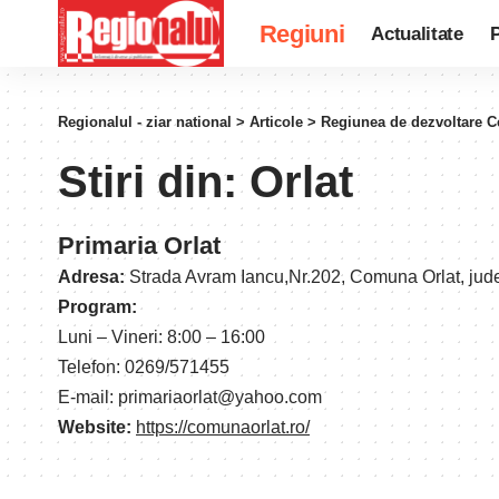
Regiuni
Actualitate
P
Regionalul - ziar national
>
Articole
>
Regiunea de dezvoltare C
Stiri din:
Orlat
Primaria Orlat
Adresa:
Strada Avram Iancu,Nr.202, Comuna Orlat, jud
Program:
Luni – Vineri: 8:00 – 16:00
Telefon: 0269/571455
E-mail: primariaorlat@yahoo.com
Website:
https://comunaorlat.ro/