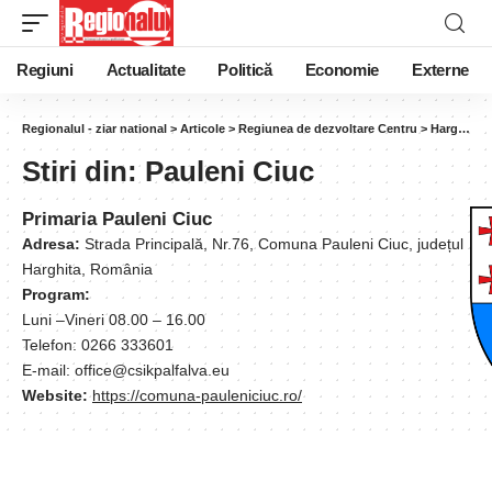
Regiuni
Actualitate
Politică
Economie
Externe
Regionalul - ziar national
>
Articole
>
Regiunea de dezvoltare Centru
>
Harghita
Stiri din:
Pauleni Ciuc
Primaria Pauleni Ciuc
Adresa:
Strada Principală, Nr.76, Comuna Pauleni Ciuc, județul
Harghita, România
Program:
Luni –Vineri 08.00 – 16.00
Telefon: 0266 333601
E-mail: office@csikpalfalva.eu
Website:
https://comuna-pauleniciuc.ro/