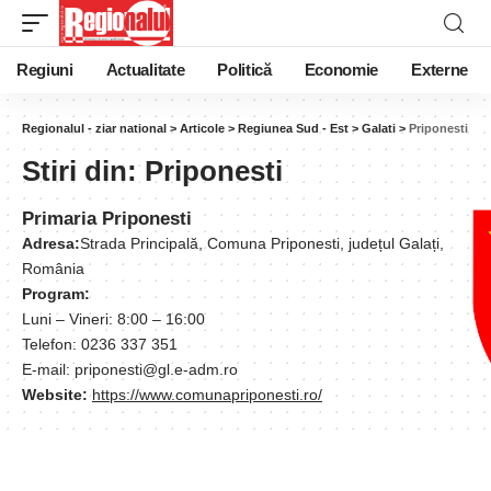
Regiuni
Actualitate
Politică
Economie
Externe
Regionalul - ziar national
>
Articole
>
Regiunea Sud - Est
>
Galati
>
Priponesti
Stiri din:
Priponesti
Primaria Priponesti
Adresa:
Strada Principală, Comuna Priponesti, județul Galați,
România
Program:
Luni – Vineri: 8:00 – 16:00
Telefon: 0236 337 351
E-mail: priponesti@gl.e-adm.ro
Website:
https://www.comunapriponesti.ro/