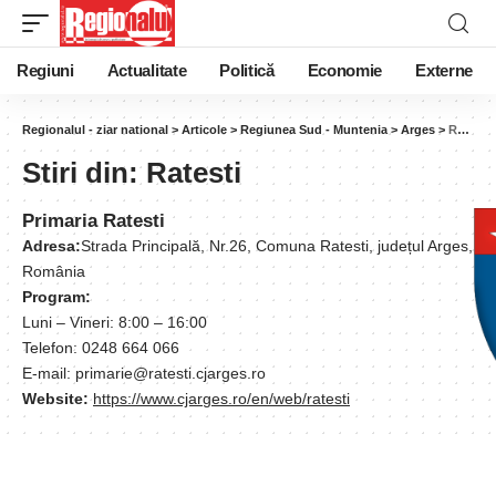
Regiuni
Actualitate
Politică
Economie
Externe
Regionalul - ziar national
>
Articole
>
Regiunea Sud - Muntenia
>
Arges
>
Ratesti
Stiri din:
Ratesti
Primaria Ratesti
Adresa:
Strada Principală, Nr.26, Comuna Ratesti, județul Arges,
România
Program:
Luni – Vineri: 8:00 – 16:00
Telefon: 0248 664 066
E-mail: primarie@ratesti.cjarges.ro
Website:
https://www.cjarges.ro/en/web/ratesti