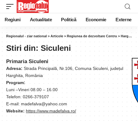
Regiuni
Actualitate
Politică
Economie
Externe
Regionalul - ziar national
>
Articole
>
Regiunea de dezvoltare Centru
>
Harghita
Stiri din:
Siculeni
Primaria Siculeni
Adresa:
Strada Principală, Nr.106, Comuna Siculeni, județul
Harghita, România
Program:
Luni –Vineri 08.00 – 16.00
Telefon: 0266-379107
E-mail: madefalva@yahoo.com
Website:
https://www.madefalva.ro/