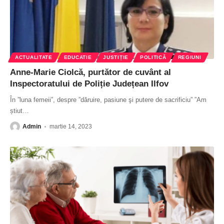
ACTUALITATE
EDUCATIE
JUSTIȚIE
POLITICĂ
REGIUNI
Anne-Marie Ciolcă, purtător de cuvânt al
Inspectoratului de Poliție Județean Ilfov
În ”luna femeii”, despre ”dăruire, pasiune şi putere de sacrificiu” ”Am
știut
…
Admin
martie 14, 2023