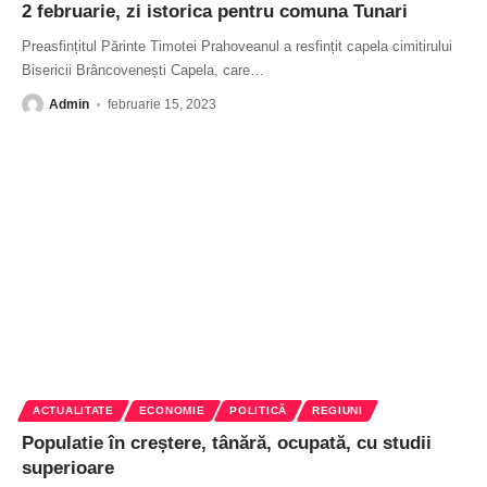
2 februarie, zi istorica pentru comuna Tunari
Preasfințitul Părinte Timotei Prahoveanul a resfințit capela cimitirului
Bisericii Brâncovenești Capela, care
…
Admin
februarie 15, 2023
ACTUALITATE
ECONOMIE
POLITICĂ
REGIUNI
Populatie în creștere, tânără, ocupată, cu studii
superioare