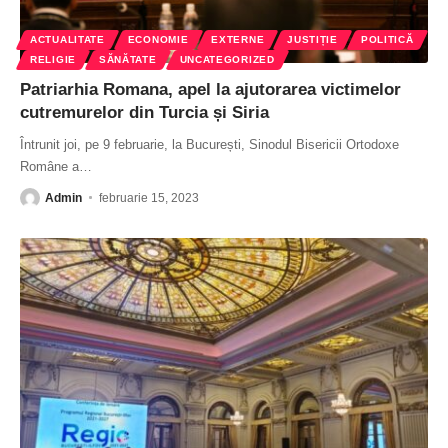
ACTUALITATE
ECONOMIE
EXTERNE
JUSTIȚIE
POLITICĂ
RELIGIE
SĂNĂTATE
UNCATEGORIZED
Patriarhia Romana, apel la ajutorarea victimelor
cutremurelor din Turcia și Siria
Întrunit joi, pe 9 februarie, la București, Sinodul Bisericii Ortodoxe
Române a
…
Admin
februarie 15, 2023