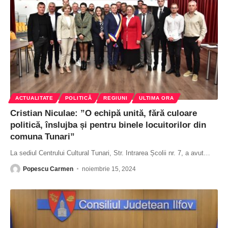
ACTUALITATE
POLITICĂ
REGIUNI
ULTIMA ORA
Cristian Niculae: ”O echipă unită, fără culoare
politică, înslujba și pentru binele locuitorilor din
comuna Tunari”
La sediul Centrului Cultural Tunari, Str. Intrarea Școlii nr. 7, a avut
…
Popescu Carmen
noiembrie 15, 2024