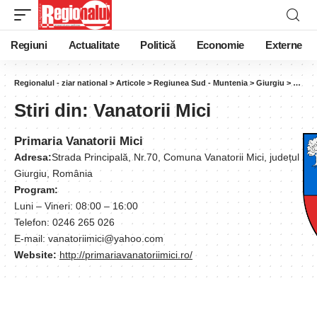
Regiuni
Actualitate
Politică
Economie
Externe
Regionalul - ziar national
>
Articole
>
Regiunea Sud - Muntenia
>
Giurgiu
>
Vanato
Stiri din:
Vanatorii Mici
Primaria Vanatorii Mici
Adresa:
Strada Principală, Nr.70, Comuna Vanatorii Mici, județul
Giurgiu, România
Program:
Luni – Vineri: 08:00 – 16:00
Telefon: 0246 265 026
E-mail: vanatoriimici@yahoo.com
Website:
http://primariavanatoriimici.ro/