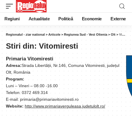
Regiuni
Actualitate
Politică
Economie
Externe
Regionalul - ziar national
>
Articole
>
Regiunea Sud - Vest Oltenia
>
Olt
>
Vitomiresti
Stiri din:
Vitomiresti
Primaria Vitomiresti
Adresa:
Strada Libertății, Nr.146, Comuna Vitomiresti, județul
Olt, România
Program:
Luni – Vineri – 08.00 -16.00
Telefon: 0372 469.314
E-mail: primaria@primariavitomiresti.ro
Website:
http://www.primariaverguleasa.judetulolt.ro/