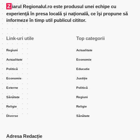
Ziarul Regionalul.ro este produsul unei echipe cu
experienţă în presa locală şi naţională, ce îşi propune să
informeze în timp util publicul cititor.
Link-uri utile
Top categorii
Regiuni
Actualitate
Actualitate
Economie
Politică
Educatie
Economie
Justiție
Externe
Politică
Sănătate
Regiuni
Religie
Religie
Diverse
Sănătate
Adresa Redacție