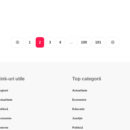
1
2
3
4
…
100
101
ink-uri utile
Top categorii
egiuni
Actualitate
ctualitate
Economie
olitică
Educatie
conomie
Justiție
xterne
Politică