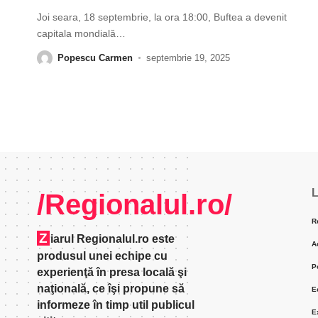
Joi seara, 18 septembrie, la ora 18:00, Buftea a devenit
capitala mondială
…
Popescu Carmen
septembrie 19, 2025
L
/Regionalul.ro/
R
Z
iarul Regionalul.ro este
A
produsul unei echipe cu
P
experienţă în presa locală şi
naţională, ce îşi propune să
E
informeze în timp util publicul
E