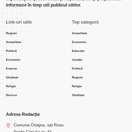
informeze în timp util publicul cititor.
Link-uri utile
Top categorii
Regiuni
Actualitate
Actualitate
Economie
Politică
Educatie
Economie
Justiție
Externe
Politică
Sănătate
Regiuni
Religie
Religie
Diverse
Sănătate
Adresa Redacție
Comuna Chiajna, sat Rosu
Srada Crinului nr. 41