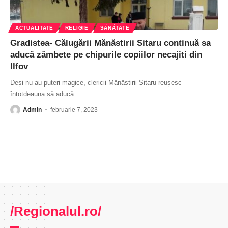
ACTUALITATE
RELIGIE
SĂNĂTATE
Gradistea- Călugării Mănăstirii Sitaru continuă sa
aducă zâmbete pe chipurile copiilor necajiti din
Ilfov
Deși nu au puteri magice, clericii Mănăstirii Sitaru reușesc
întotdeauna să aducă
…
Admin
februarie 7, 2023
/Regionalul.ro/