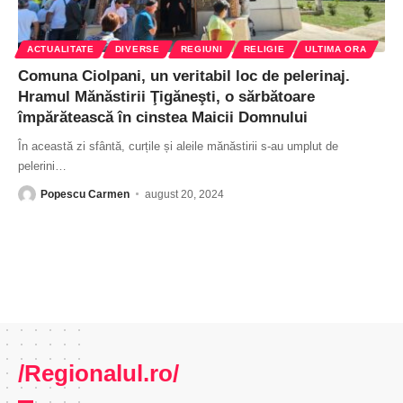
ACTUALITATE
DIVERSE
REGIUNI
RELIGIE
ULTIMA ORA
Comuna Ciolpani, un veritabil loc de pelerinaj.
Hramul Mănăstirii Ţigăneşti, o sărbătoare
împărătească în cinstea Maicii Domnului
În această zi sfântă, curțile și aleile mănăstirii s-au umplut de
pelerini
…
Popescu Carmen
august 20, 2024
/Regionalul.ro/