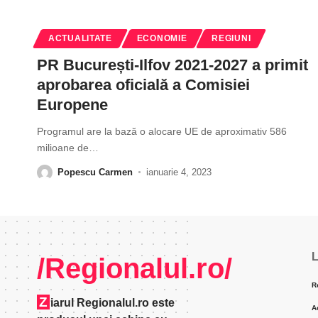
ACTUALITATE
ECONOMIE
REGIUNI
PR București-Ilfov 2021-2027 a primit
aprobarea oficială a Comisiei
Europene
Programul are la bază o alocare UE de aproximativ 586
milioane de
…
Popescu Carmen
ianuarie 4, 2023
L
/Regionalul.ro/
R
Z
iarul Regionalul.ro este
A