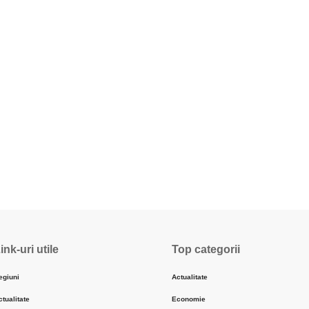
ink-uri utile
Top categorii
egiuni
Actualitate
ctualitate
Economie