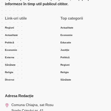
informeze în timp util publicul cititor.
Link-uri utile
Top categorii
Regiuni
Actualitate
Actualitate
Economie
Politică
Educatie
Economie
Justiție
Externe
Politică
Sănătate
Regiuni
Religie
Religie
Diverse
Sănătate
Adresa Redacție
Comuna Chiajna, sat Rosu
Srada Crinului nr. 41