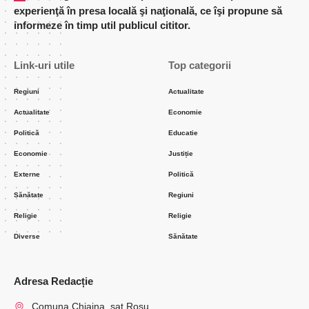
experienţă în presa locală şi naţională, ce îşi propune să
informeze în timp util publicul cititor.
Link-uri utile
Top categorii
Regiuni
Actualitate
Actualitate
Economie
Politică
Educatie
Economie
Justiție
Externe
Politică
Sănătate
Regiuni
Religie
Religie
Diverse
Sănătate
Adresa Redacție
Comuna Chiajna, sat Rosu