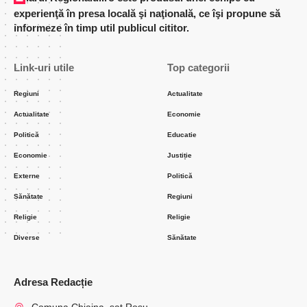
experienţă în presa locală şi naţională, ce îşi propune să
informeze în timp util publicul cititor.
Link-uri utile
Top categorii
Regiuni
Actualitate
Actualitate
Economie
Politică
Educatie
Economie
Justiție
Externe
Politică
Sănătate
Regiuni
Religie
Religie
Diverse
Sănătate
Adresa Redacție