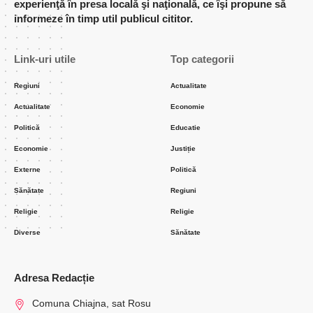
experienţă în presa locală şi naţională, ce îşi propune să
informeze în timp util publicul cititor.
Link-uri utile
Top categorii
Regiuni
Actualitate
Actualitate
Economie
Politică
Educatie
Economie
Justiție
Externe
Politică
Sănătate
Regiuni
Religie
Religie
Diverse
Sănătate
Adresa Redacție
Comuna Chiajna, sat Rosu