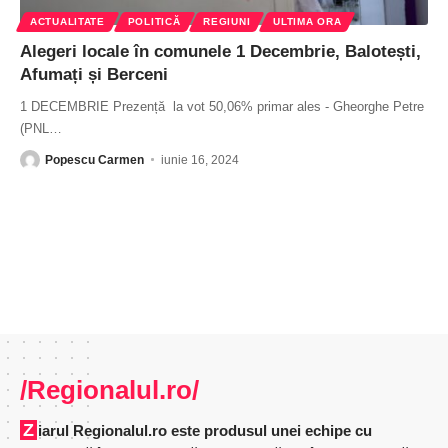
ACTUALITATE
POLITICĂ
REGIUNI
ULTIMA ORA
Alegeri locale în comunele 1 Decembrie, Balotești,
Afumați și Berceni
1 DECEMBRIE Prezență la vot 50,06% primar ales - Gheorghe Petre
(PNL
…
Popescu Carmen
iunie 16, 2024
/Regionalul.ro/
Ziarul Regionalul.ro este produsul unei echipe cu