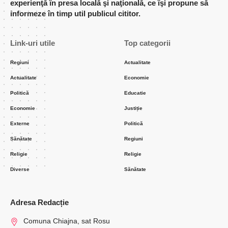
experienţă în presa locală şi naţională, ce îşi propune să
informeze în timp util publicul cititor.
Link-uri utile
Top categorii
Regiuni
Actualitate
Actualitate
Economie
Politică
Educatie
Economie
Justiție
Externe
Politică
Sănătate
Regiuni
Religie
Religie
Diverse
Sănătate
Adresa Redacție
Comuna Chiajna, sat Rosu