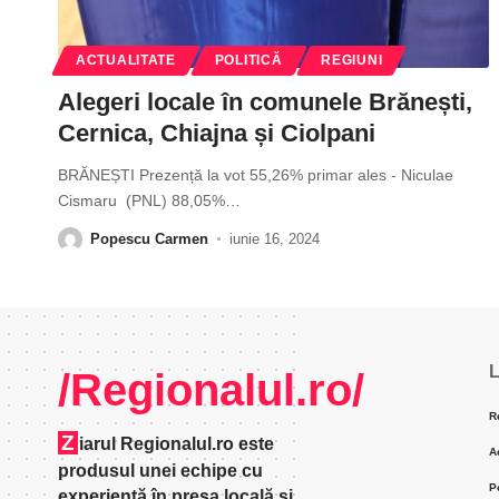
ACTUALITATE
POLITICĂ
REGIUNI
Alegeri locale în comunele Brănești,
Cernica, Chiajna și Ciolpani
BRĂNEȘTI Prezență la vot 55,26% primar ales - Niculae
Cismaru (PNL) 88,05%
…
Popescu Carmen
iunie 16, 2024
L
/Regionalul.ro/
R
Z
iarul Regionalul.ro este
A
produsul unei echipe cu
P
experienţă în presa locală şi