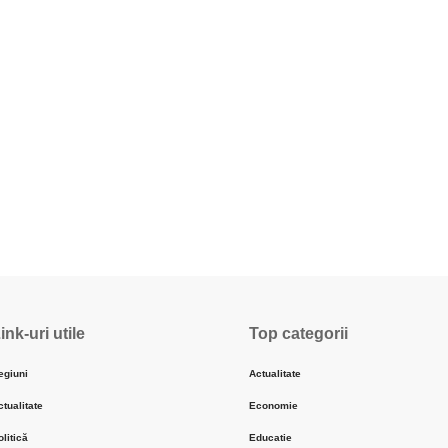
ink-uri utile
Top categorii
egiuni
Actualitate
ctualitate
Economie
olitică
Educatie