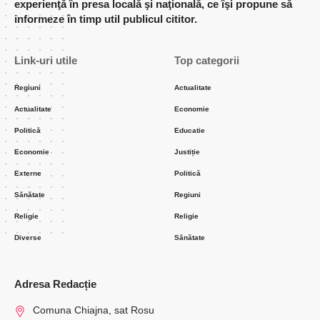
experienţă în presa locală şi naţională, ce îşi propune să
informeze în timp util publicul cititor.
Link-uri utile
Top categorii
Regiuni
Actualitate
Actualitate
Economie
Politică
Educatie
Economie
Justiție
Externe
Politică
Sănătate
Regiuni
Religie
Religie
Diverse
Sănătate
Adresa Redacție
Comuna Chiajna, sat Rosu