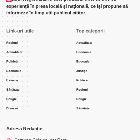
experienţă în presa locală şi naţională, ce îşi propune să
informeze în timp util publicul cititor.
Link-uri utile
Top categorii
Regiuni
Actualitate
Actualitate
Economie
Politică
Educatie
Economie
Justiție
Externe
Politică
Sănătate
Regiuni
Religie
Religie
Diverse
Sănătate
Adresa Redacție