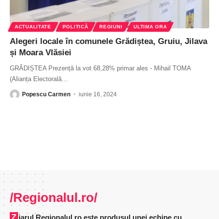
ACTUALITATE
POLITICĂ
REGIUNI
ULTIMA ORA
Alegeri locale în comunele Grădiștea, Gruiu, Jilava
și Moara Vlăsiei
GRĂDIȘTEA Prezență la vot 68,28% primar ales - Mihail TOMA
(Alianța Electorală
…
Popescu Carmen
iunie 16, 2024
/Regionalul.ro/
Ziarul Regionalul.ro este produsul unei echipe cu