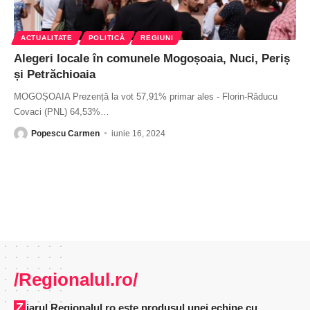
ACTUALITATE
POLITICĂ
REGIUNI
Alegeri locale în comunele Mogoșoaia, Nuci, Periș
și Petrăchioaia
MOGOȘOAIA Prezență la vot 57,91% primar ales - Florin-Răducu
Covaci (PNL) 64,53%
…
Popescu Carmen
iunie 16, 2024
/Regionalul.ro/
Ziarul Regionalul.ro este produsul unei echipe cu