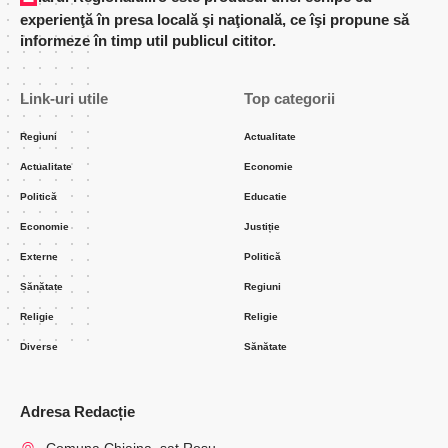
experienţă în presa locală şi naţională, ce îşi propune să
informeze în timp util publicul cititor.
Link-uri utile
Top categorii
Regiuni
Actualitate
Actualitate
Economie
Politică
Educatie
Economie
Justiție
Externe
Politică
Sănătate
Regiuni
Religie
Religie
Diverse
Sănătate
Adresa Redacție