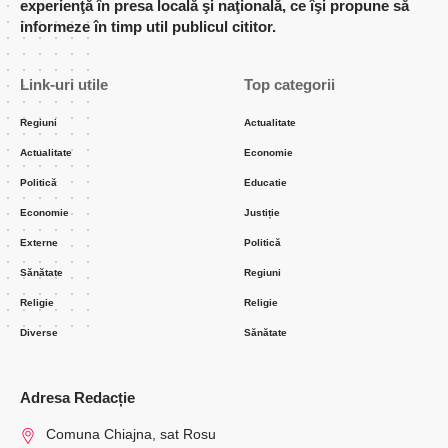
experienţă în presa locală şi naţională, ce îşi propune să
informeze în timp util publicul cititor.
Link-uri utile
Top categorii
Regiuni
Actualitate
Actualitate
Economie
Politică
Educatie
Economie
Justiție
Externe
Politică
Sănătate
Regiuni
Religie
Religie
Diverse
Sănătate
Adresa Redacție
Comuna Chiajna, sat Rosu