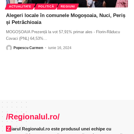
ACTUALITATE
POLITICĂ
REGIUNI
Alegeri locale în comunele Mogoșoaia, Nuci, Periș
și Petrăchioaia
MOGOȘOAIA Prezență la vot 57,91% primar ales - Florin-Răducu
Covaci (PNL) 64,53%
…
Popescu Carmen
iunie 16, 2024
/Regionalul.ro/
Ziarul Regionalul.ro este produsul unei echipe cu