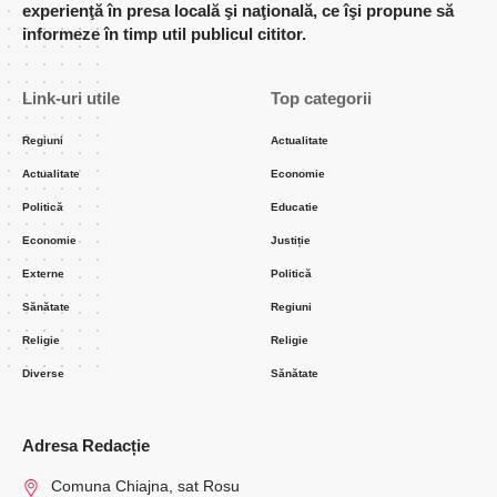
experienţă în presa locală şi naţională, ce îşi propune să
informeze în timp util publicul cititor.
Link-uri utile
Top categorii
Regiuni
Actualitate
Actualitate
Economie
Politică
Educatie
Economie
Justiție
Externe
Politică
Sănătate
Regiuni
Religie
Religie
Diverse
Sănătate
Adresa Redacție
Comuna Chiajna, sat Rosu